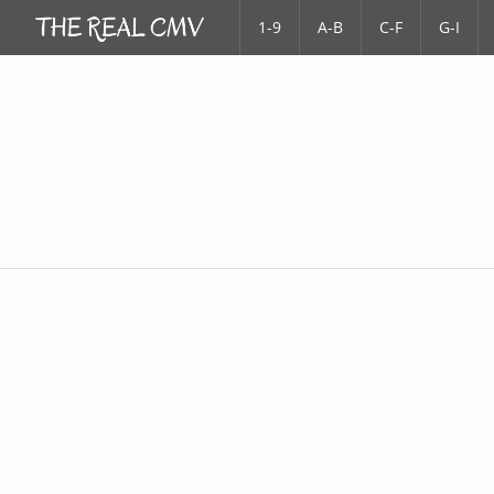
1-9
A-B
C-F
G-I