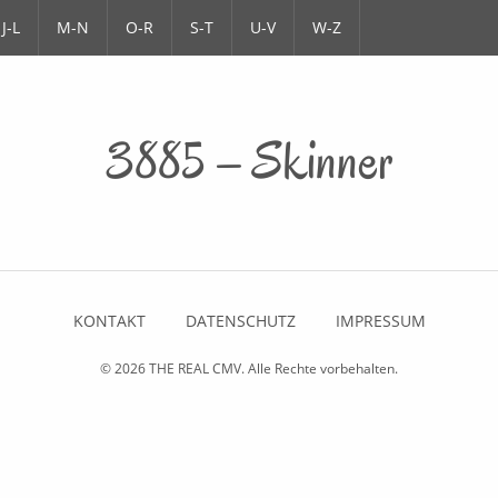
J-L
M-N
O-R
S-T
U-V
W-Z
3885 – Skinner
KONTAKT
DATENSCHUTZ
IMPRESSUM
© 2026
THE REAL CMV
. Alle Rechte vorbehalten.