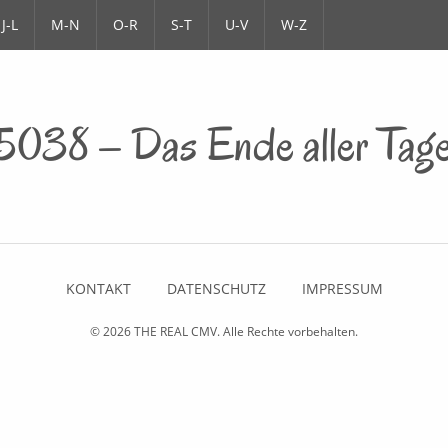
J-L
M-N
O-R
S-T
U-V
W-Z
5038 – Das Ende aller Tag
KONTAKT
DATENSCHUTZ
IMPRESSUM
© 2026
THE REAL CMV
. Alle Rechte vorbehalten.