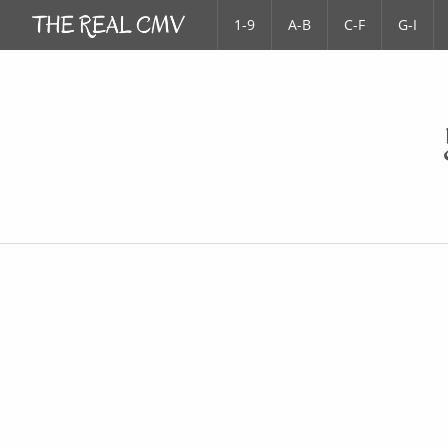
1-9
A-B
C-F
G-I