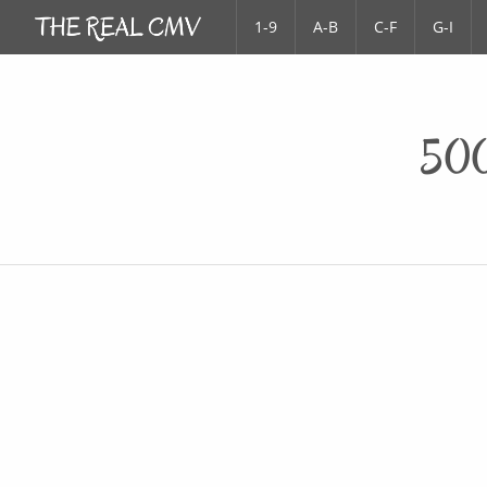
1-9
A-B
C-F
G-I
500