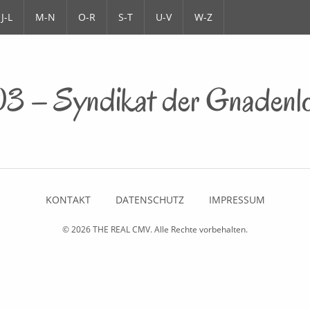
J-L
M-N
O-R
S-T
U-V
W-Z
3 – Syndikat der Gnadenl
KONTAKT
DATENSCHUTZ
IMPRESSUM
© 2026
THE REAL CMV
. Alle Rechte vorbehalten.