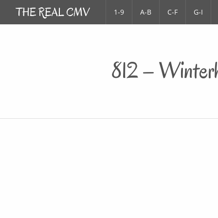
1-9
A-B
C-F
G-I
812 – Winter