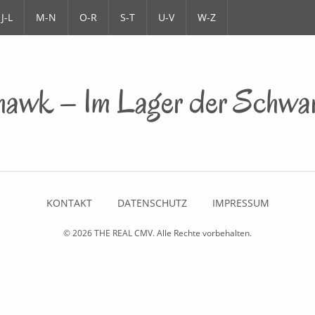
J-L
M-N
O-R
S-T
U-V
W-Z
hawk – Im Lager der Schwar
KONTAKT
DATENSCHUTZ
IMPRESSUM
© 2026
THE REAL CMV
. Alle Rechte vorbehalten.