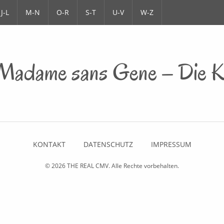
J-L
M-N
O-R
S-T
U-V
W-Z
 Madame sans Gene – Die Ka
KONTAKT
DATENSCHUTZ
IMPRESSUM
© 2026
THE REAL CMV
. Alle Rechte vorbehalten.