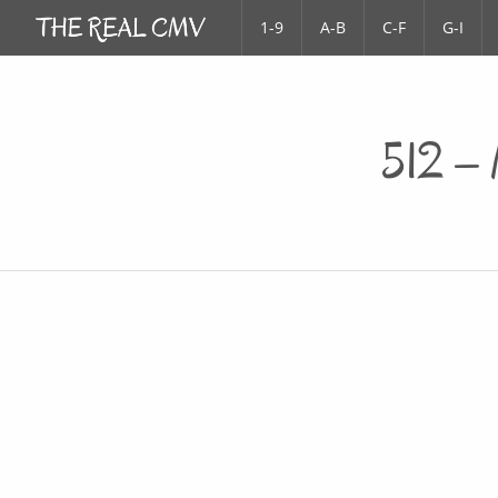
1-9
A-B
C-F
G-I
512 –