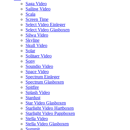
Saga Video
Sailing Video
Scala
Screen Time
Select Video Einleger
Select Video Glasboxen
Silwa Video
Skyline
Skull Video
Solar
Solitaer Video
Sony
Soundio Video
Space Video
Spectrum Einleger
Spectrum Glasboxen
Spitfire
Splash Video
Stardust
Star Video Glasboxen
Starlight Video Hartboxen
Starlight Video Pappboxen
Stella Video
Stella Video Glasboxen
Summit