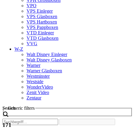
VPH Grossboxen
VPO
VPS Einleger
VPS Glasboxen
VPS Hartboxen
VPS Pappboxen
VTD Einleger
VTD Glasboxen
VVG
W-Z
Walt Disney Einleger
Walt Disney Glasboxen
Warner
Warner Glasboxen
Westminster
Westside
WonderVideo
Zenit Video
Zentaur
Search
Generic filters
171