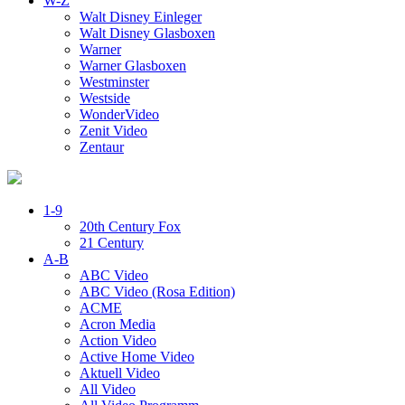
W-Z
Walt Disney Einleger
Walt Disney Glasboxen
Warner
Warner Glasboxen
Westminster
Westside
WonderVideo
Zenit Video
Zentaur
1-9
20th Century Fox
21 Century
A-B
ABC Video
ABC Video (Rosa Edition)
ACME
Acron Media
Action Video
Active Home Video
Aktuell Video
All Video