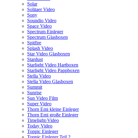
Solar
Solitaer Video
Sony
Soundio Video
Space Video
Spectrum Einleger
Spectrum Glasboxen
Spitfire
Splash Video
Star Video Glasboxen
Stardust
Starlight Video Hartboxen
Starlight Video Pappboxen
Stella Video
Stella Video Glasboxen
Summit
Sunrise
Sun Video Film
Super Video
Thorn Emi kleine Einleger
Thorn Emi große Einleger
Timelight-Video
Today Video
Toppic Einleger
Toppic Einleger Teil 2