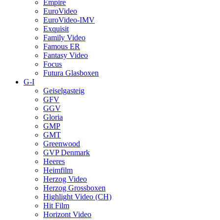
Empire
EuroVideo
EuroVideo-IMV
Exquisit
Family Video
Famous ER
Fantasy Video
Focus
Futura Glasboxen
G-I
Geiselgasteig
GFV
GGV
Gloria
GMP
GMT
Greenwood
GVP Denmark
Heeres
Heimfilm
Herzog Video
Herzog Grossboxen
Highlight Video (CH)
Hit Film
Horizont Video