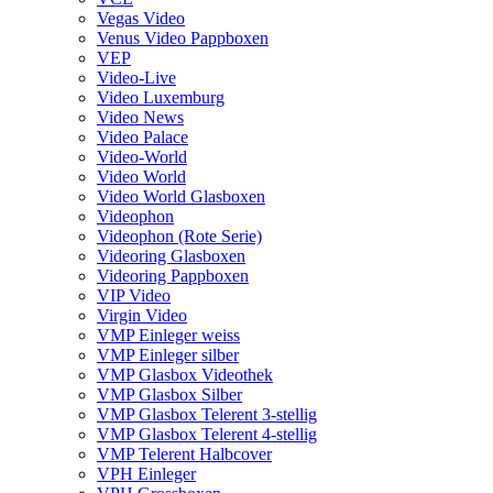
Vegas Video
Venus Video Pappboxen
VEP
Video-Live
Video Luxemburg
Video News
Video Palace
Video-World
Video World
Video World Glasboxen
Videophon
Videophon (Rote Serie)
Videoring Glasboxen
Videoring Pappboxen
VIP Video
Virgin Video
VMP Einleger weiss
VMP Einleger silber
VMP Glasbox Videothek
VMP Glasbox Silber
VMP Glasbox Telerent 3-stellig
VMP Glasbox Telerent 4-stellig
VMP Telerent Halbcover
VPH Einleger