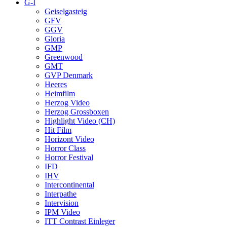
G-I
Geiselgasteig
GFV
GGV
Gloria
GMP
Greenwood
GMT
GVP Denmark
Heeres
Heimfilm
Herzog Video
Herzog Grossboxen
Highlight Video (CH)
Hit Film
Horizont Video
Horror Class
Horror Festival
IFD
IHV
Intercontinental
Interpathe
Intervision
IPM Video
ITT Contrast Einleger