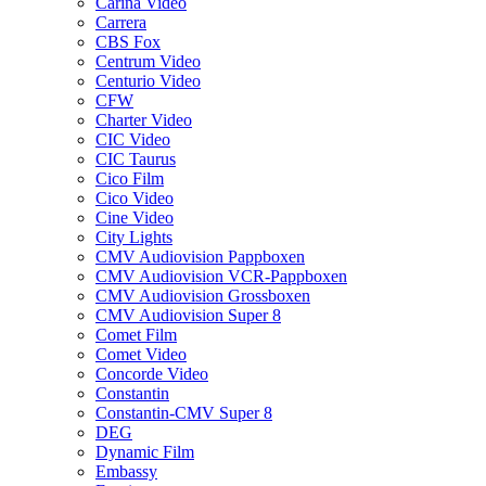
Carina Video
Carrera
CBS Fox
Centrum Video
Centurio Video
CFW
Charter Video
CIC Video
CIC Taurus
Cico Film
Cico Video
Cine Video
City Lights
CMV Audiovision Pappboxen
CMV Audiovision VCR-Pappboxen
CMV Audiovision Grossboxen
CMV Audiovision Super 8
Comet Film
Comet Video
Concorde Video
Constantin
Constantin-CMV Super 8
DEG
Dynamic Film
Embassy