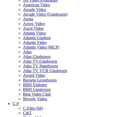
All Video Programm
American Video
Arcade Video
Arcade Video (Glasboxen)
Arena
Arrow Video
Ascot Video
Atlanta Video
Atlantis Glasbox
Atlantis Video
Atlantis Video (MCP)
Atlas
Atlas Glasboxen
Atlas TV-Glasboxen
Atlas TV Pappboxen
Atlas TV VCR Glasboxen
Award Video
Bavaria Grossboxen
BBH Einleger
BBH Glasboxen
Beta Video Club
Beverly Video
C-F
C-Film (S8)
C&T