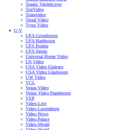
Toppic Viertelcover
TopVideo
Transvideo
Trend Video
Tyrus Video
U-V
UFA Grossboxen
UFA Hartboxen
UFA Punkte
UFA Sterne
Universal Home Video
US Video
USA Video Einleger
USA Video Glasboxen
UW Video
VCL
Vegas Video
Venus Video Pappboxen
VEP
Video-Live
Video Luxemburg
Video News
Video Palace
Video-World
Video World