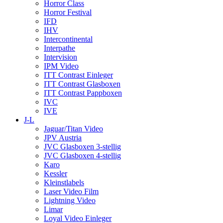
Horror Class
Horror Festival
IFD
IHV
Intercontinental
Interpathe
Intervision
IPM Video
ITT Contrast Einleger
ITT Contrast Glasboxen
ITT Contrast Pappboxen
IVC
IVE
J-L
Jaguar/Titan Video
JPV Austria
JVC Glasboxen 3-stellig
JVC Glasboxen 4-stellig
Karo
Kessler
Kleinstlabels
Laser Video Film
Lightning Video
Limar
Loyal Video Einleger