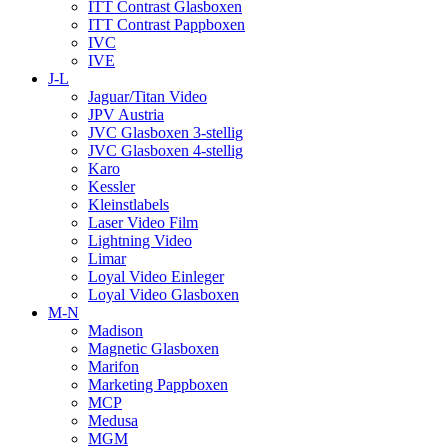
ITT Contrast Glasboxen
ITT Contrast Pappboxen
IVC
IVE
J-L
Jaguar/Titan Video
JPV Austria
JVC Glasboxen 3-stellig
JVC Glasboxen 4-stellig
Karo
Kessler
Kleinstlabels
Laser Video Film
Lightning Video
Limar
Loyal Video Einleger
Loyal Video Glasboxen
M-N
Madison
Magnetic Glasboxen
Marifon
Marketing Pappboxen
MCP
Medusa
MGM