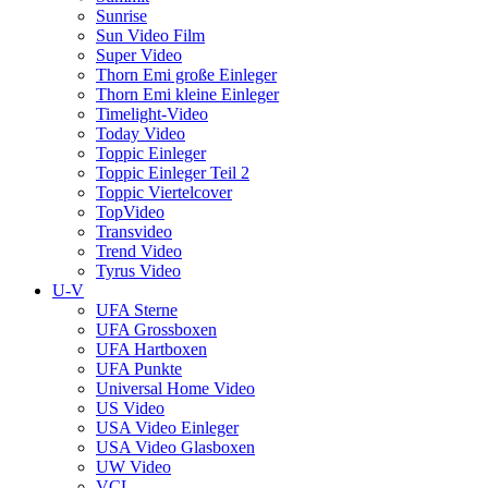
Sunrise
Sun Video Film
Super Video
Thorn Emi große Einleger
Thorn Emi kleine Einleger
Timelight-Video
Today Video
Toppic Einleger
Toppic Einleger Teil 2
Toppic Viertelcover
TopVideo
Transvideo
Trend Video
Tyrus Video
U-V
UFA Sterne
UFA Grossboxen
UFA Hartboxen
UFA Punkte
Universal Home Video
US Video
USA Video Einleger
USA Video Glasboxen
UW Video
VCL