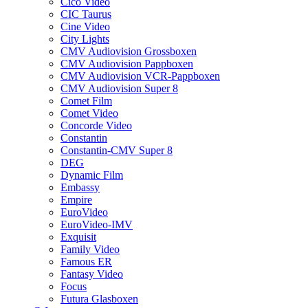
Cico Video
CIC Taurus
Cine Video
City Lights
CMV Audiovision Grossboxen
CMV Audiovision Pappboxen
CMV Audiovision VCR-Pappboxen
CMV Audiovision Super 8
Comet Film
Comet Video
Concorde Video
Constantin
Constantin-CMV Super 8
DEG
Dynamic Film
Embassy
Empire
EuroVideo
EuroVideo-IMV
Exquisit
Family Video
Famous ER
Fantasy Video
Focus
Futura Glasboxen