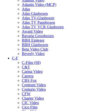
Atlantis Video
Atlantis Video (MCP)
Atlas
Atlas Glasboxen
Atlas TV-Glasboxen
Atlas TV Pappboxen
Atlas TV VCR Glasboxen
Award Video
Bavaria Grossboxen
BBH Einleger
BBH Glasboxen
Beta Video Club
Beverly Video
C-F
C-Film (S8)
C&T
Carina Video
Carrera
CBS Fox
Centrum Video
Centurio Video
CFW
Charter Video
CIC Video
Cico Film