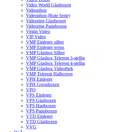
Video World Glasboxen
Videophon
Videophon (Rote Serie)
Videoring Glasboxen
Videoring Pappboxen
Virgin Video
VIP Video
VMP Einleger silber
VMP Einleger weiss
VMP Glasbox Silber
VMP Glasbox Telerent 3-stellig
VMP Glasbox Telerent 4-stellig
VMP Glasbox Videothek
VMP Telerent Halbcover
VPH Einleger
VPH Grossboxen
VPO
VPS Einleger
VPS Glasboxen
VPS Hartboxen
VPS Pappboxen
VTD Einleger
VTD Glasboxen
VVG