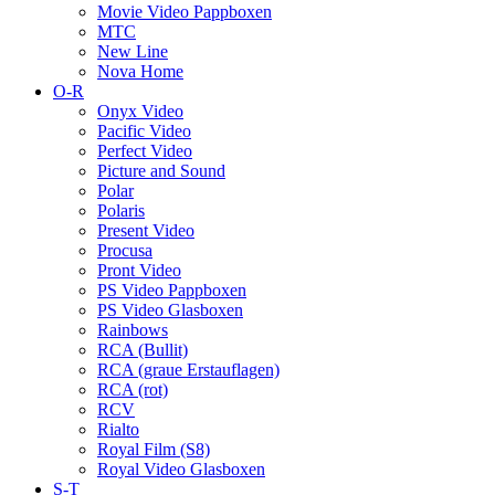
Movie Video Pappboxen
MTC
New Line
Nova Home
O-R
Onyx Video
Pacific Video
Perfect Video
Picture and Sound
Polar
Polaris
Present Video
Procusa
Pront Video
PS Video Pappboxen
PS Video Glasboxen
Rainbows
RCA (Bullit)
RCA (graue Erstauflagen)
RCA (rot)
RCV
Rialto
Royal Film (S8)
Royal Video Glasboxen
S-T