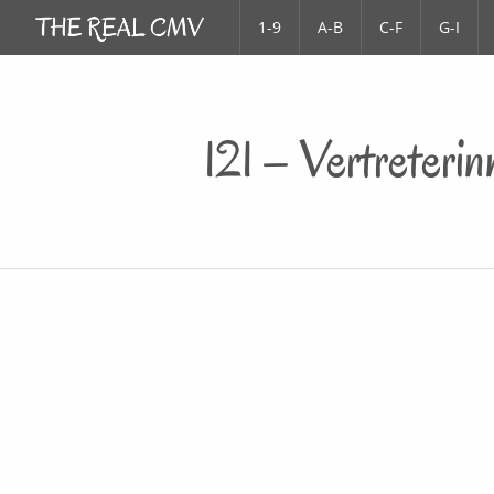
1-9
A-B
C-F
G-I
121 – Vertreter