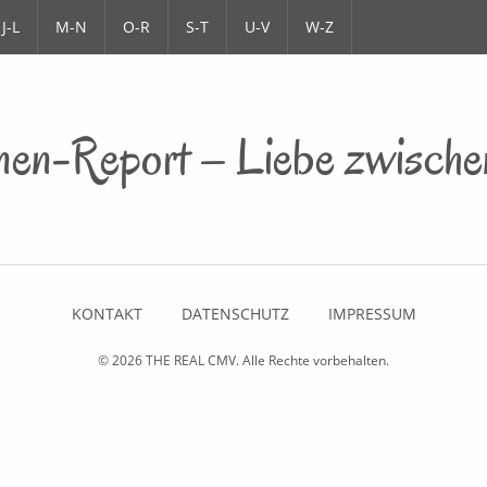
J-L
M-N
O-R
S-T
U-V
W-Z
innen-Report – Liebe zwische
KONTAKT
DATENSCHUTZ
IMPRESSUM
© 2026
THE REAL CMV
. Alle Rechte vorbehalten.