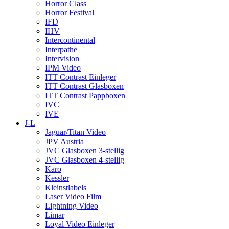
Horror Class
Horror Festival
IFD
IHV
Intercontinental
Interpathe
Intervision
IPM Video
ITT Contrast Einleger
ITT Contrast Glasboxen
ITT Contrast Pappboxen
IVC
IVE
J-L
Jaguar/Titan Video
JPV Austria
JVC Glasboxen 3-stellig
JVC Glasboxen 4-stellig
Karo
Kessler
Kleinstlabels
Laser Video Film
Lightning Video
Limar
Loyal Video Einleger