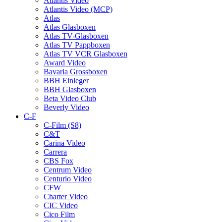
Atlantis Video
Atlantis Video (MCP)
Atlas
Atlas Glasboxen
Atlas TV-Glasboxen
Atlas TV Pappboxen
Atlas TV VCR Glasboxen
Award Video
Bavaria Grossboxen
BBH Einleger
BBH Glasboxen
Beta Video Club
Beverly Video
C-F
C-Film (S8)
C&T
Carina Video
Carrera
CBS Fox
Centrum Video
Centurio Video
CFW
Charter Video
CIC Video
Cico Film