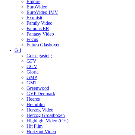
Empire
EuroVideo
EuroVideo-IMV
Exquisit
Family Video
Famous ER
Fantasy Video
Focus
Futura Glasboxen
G-I
Geiselgasteig
GFV
GGV
Gloria
GMP
GMT
Greenwood
GVP Denmark
Heeres
Heimfilm
Herzog Video
Herzog Grossboxen
Highlight Video (CH)
Hit Film
Horizont Video