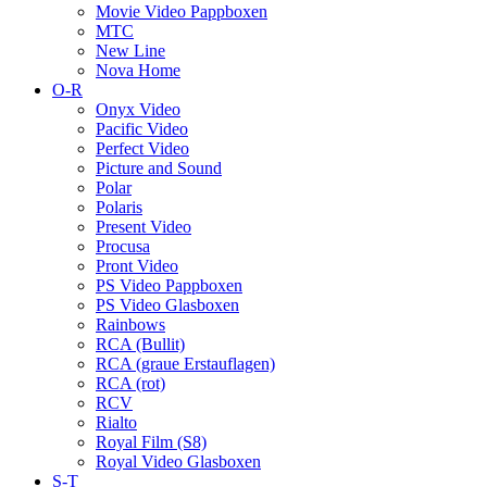
Movie Video Pappboxen
MTC
New Line
Nova Home
O-R
Onyx Video
Pacific Video
Perfect Video
Picture and Sound
Polar
Polaris
Present Video
Procusa
Pront Video
PS Video Pappboxen
PS Video Glasboxen
Rainbows
RCA (Bullit)
RCA (graue Erstauflagen)
RCA (rot)
RCV
Rialto
Royal Film (S8)
Royal Video Glasboxen
S-T