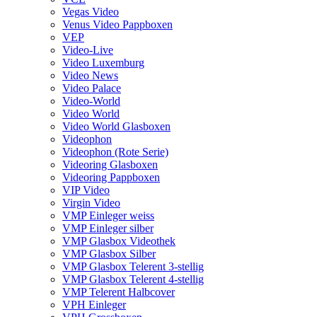
Vegas Video
Venus Video Pappboxen
VEP
Video-Live
Video Luxemburg
Video News
Video Palace
Video-World
Video World
Video World Glasboxen
Videophon
Videophon (Rote Serie)
Videoring Glasboxen
Videoring Pappboxen
VIP Video
Virgin Video
VMP Einleger weiss
VMP Einleger silber
VMP Glasbox Videothek
VMP Glasbox Silber
VMP Glasbox Telerent 3-stellig
VMP Glasbox Telerent 4-stellig
VMP Telerent Halbcover
VPH Einleger