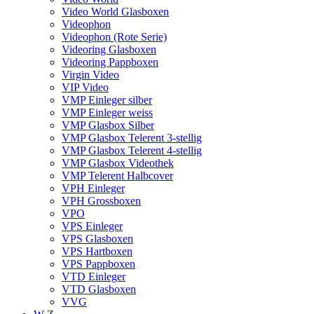
Video World Glasboxen
Videophon
Videophon (Rote Serie)
Videoring Glasboxen
Videoring Pappboxen
Virgin Video
VIP Video
VMP Einleger silber
VMP Einleger weiss
VMP Glasbox Silber
VMP Glasbox Telerent 3-stellig
VMP Glasbox Telerent 4-stellig
VMP Glasbox Videothek
VMP Telerent Halbcover
VPH Einleger
VPH Grossboxen
VPO
VPS Einleger
VPS Glasboxen
VPS Hartboxen
VPS Pappboxen
VTD Einleger
VTD Glasboxen
VVG