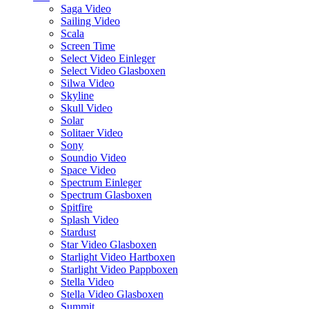
Saga Video
Sailing Video
Scala
Screen Time
Select Video Einleger
Select Video Glasboxen
Silwa Video
Skyline
Skull Video
Solar
Solitaer Video
Sony
Soundio Video
Space Video
Spectrum Einleger
Spectrum Glasboxen
Spitfire
Splash Video
Stardust
Star Video Glasboxen
Starlight Video Hartboxen
Starlight Video Pappboxen
Stella Video
Stella Video Glasboxen
Summit