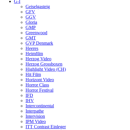
G-I
Geiselgasteig
GFV
GGV
Gloria
GMP
Greenwood
GMT
GVP Denmark
Heeres
Heimfilm
Herzog Video
Herzog Grossboxen
Highlight Video (CH)
Hit Film
Horizont Video
Horror Class
Horror Festival
IFD
IHV
Intercontinental
Interpathe
Intervision
IPM Video
ITT Contrast Einleger