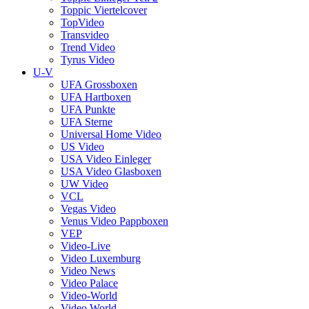
Toppic Viertelcover
TopVideo
Transvideo
Trend Video
Tyrus Video
U-V
UFA Grossboxen
UFA Hartboxen
UFA Punkte
UFA Sterne
Universal Home Video
US Video
USA Video Einleger
USA Video Glasboxen
UW Video
VCL
Vegas Video
Venus Video Pappboxen
VEP
Video-Live
Video Luxemburg
Video News
Video Palace
Video-World
Video World