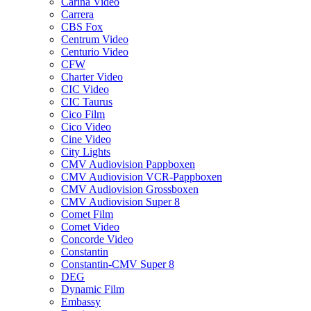
Carina Video
Carrera
CBS Fox
Centrum Video
Centurio Video
CFW
Charter Video
CIC Video
CIC Taurus
Cico Film
Cico Video
Cine Video
City Lights
CMV Audiovision Pappboxen
CMV Audiovision VCR-Pappboxen
CMV Audiovision Grossboxen
CMV Audiovision Super 8
Comet Film
Comet Video
Concorde Video
Constantin
Constantin-CMV Super 8
DEG
Dynamic Film
Embassy