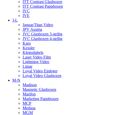
ITT Contrast Glasboxen
ITT Contrast Pappboxen
IVC
IVE
J-L
Jaguar/Titan Video
JPV Austria
JVC Glasboxen 3-stellig
JVC Glasboxen 4-stellig
Karo
Kessler
Kleinstlabels
Laser Video Film
Lightning Video
Limar
Loyal Video Einleger
Loyal Video Glasboxen
M-N
Madison
Magnetic Glasboxen
Marifon
Marketing Pappboxen
MCP
Medusa
MGM