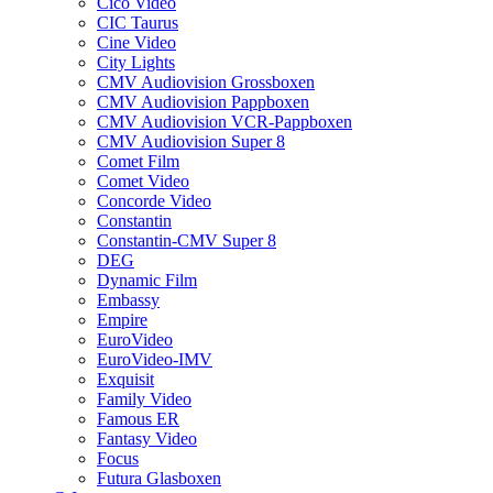
Cico Video
CIC Taurus
Cine Video
City Lights
CMV Audiovision Grossboxen
CMV Audiovision Pappboxen
CMV Audiovision VCR-Pappboxen
CMV Audiovision Super 8
Comet Film
Comet Video
Concorde Video
Constantin
Constantin-CMV Super 8
DEG
Dynamic Film
Embassy
Empire
EuroVideo
EuroVideo-IMV
Exquisit
Family Video
Famous ER
Fantasy Video
Focus
Futura Glasboxen