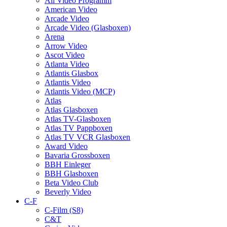
All Video Programm
American Video
Arcade Video
Arcade Video (Glasboxen)
Arena
Arrow Video
Ascot Video
Atlanta Video
Atlantis Glasbox
Atlantis Video
Atlantis Video (MCP)
Atlas
Atlas Glasboxen
Atlas TV-Glasboxen
Atlas TV Pappboxen
Atlas TV VCR Glasboxen
Award Video
Bavaria Grossboxen
BBH Einleger
BBH Glasboxen
Beta Video Club
Beverly Video
C-F
C-Film (S8)
C&T