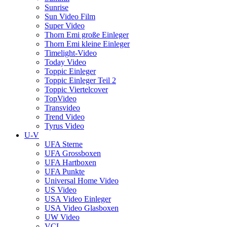
Sunrise
Sun Video Film
Super Video
Thorn Emi große Einleger
Thorn Emi kleine Einleger
Timelight-Video
Today Video
Toppic Einleger
Toppic Einleger Teil 2
Toppic Viertelcover
TopVideo
Transvideo
Trend Video
Tyrus Video
U-V
UFA Sterne
UFA Grossboxen
UFA Hartboxen
UFA Punkte
Universal Home Video
US Video
USA Video Einleger
USA Video Glasboxen
UW Video
VCL