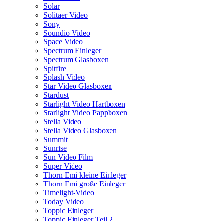
Solar
Solitaer Video
Sony
Soundio Video
Space Video
Spectrum Einleger
Spectrum Glasboxen
Spitfire
Splash Video
Star Video Glasboxen
Stardust
Starlight Video Hartboxen
Starlight Video Pappboxen
Stella Video
Stella Video Glasboxen
Summit
Sunrise
Sun Video Film
Super Video
Thorn Emi kleine Einleger
Thorn Emi große Einleger
Timelight-Video
Today Video
Toppic Einleger
Toppic Einleger Teil 2