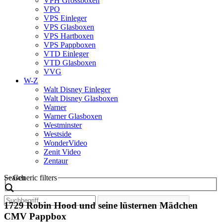
VPH Grossboxen
VPO
VPS Einleger
VPS Glasboxen
VPS Hartboxen
VPS Pappboxen
VTD Einleger
VTD Glasboxen
VVG
W-Z
Walt Disney Einleger
Walt Disney Glasboxen
Warner
Warner Glasboxen
Westminster
Westside
WonderVideo
Zenit Video
Zentaur
Search
Generic filters
1729 Robin Hood und seine lüsternen Mädchen
CMV Pappbox