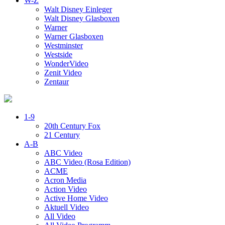
W-Z
Walt Disney Einleger
Walt Disney Glasboxen
Warner
Warner Glasboxen
Westminster
Westside
WonderVideo
Zenit Video
Zentaur
1-9
20th Century Fox
21 Century
A-B
ABC Video
ABC Video (Rosa Edition)
ACME
Acron Media
Action Video
Active Home Video
Aktuell Video
All Video