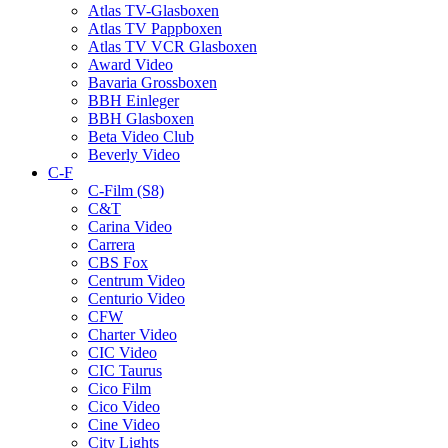
Atlas TV-Glasboxen
Atlas TV Pappboxen
Atlas TV VCR Glasboxen
Award Video
Bavaria Grossboxen
BBH Einleger
BBH Glasboxen
Beta Video Club
Beverly Video
C-F
C-Film (S8)
C&T
Carina Video
Carrera
CBS Fox
Centrum Video
Centurio Video
CFW
Charter Video
CIC Video
CIC Taurus
Cico Film
Cico Video
Cine Video
City Lights