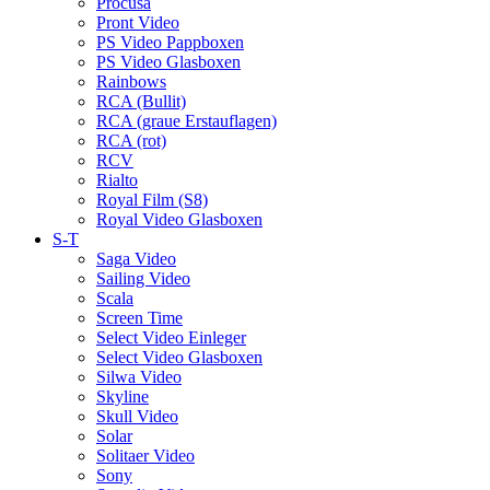
Procusa
Pront Video
PS Video Pappboxen
PS Video Glasboxen
Rainbows
RCA (Bullit)
RCA (graue Erstauflagen)
RCA (rot)
RCV
Rialto
Royal Film (S8)
Royal Video Glasboxen
S-T
Saga Video
Sailing Video
Scala
Screen Time
Select Video Einleger
Select Video Glasboxen
Silwa Video
Skyline
Skull Video
Solar
Solitaer Video
Sony