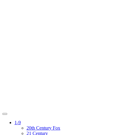
1-9
20th Century Fox
21 Century