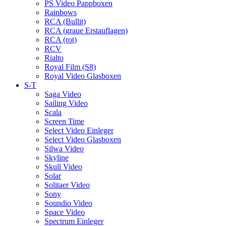
PS Video Pappboxen
Rainbows
RCA (Bullit)
RCA (graue Erstauflagen)
RCA (rot)
RCV
Rialto
Royal Film (S8)
Royal Video Glasboxen
S-T
Saga Video
Sailing Video
Scala
Screen Time
Select Video Einleger
Select Video Glasboxen
Silwa Video
Skyline
Skull Video
Solar
Solitaer Video
Sony
Soundio Video
Space Video
Spectrum Einleger