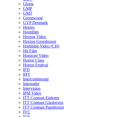
Gloria
GMP
GMT
Greenwood
GVP Denmark
Heeres
Heimfilm
Herzog Video
Herzog Grossboxen
Highlight Video (CH)
Hit Film
Horizont Video
Horror Class
Horror Festival
IFD
IHV
Intercontinental
Interpathe
Intervision
IPM Video
ITT Contrast Einleger
ITT Contrast Glasboxen
ITT Contrast Pappboxen
IVC
IVE