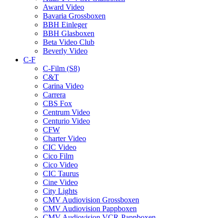
Award Video
Bavaria Grossboxen
BBH Einleger
BBH Glasboxen
Beta Video Club
Beverly Video
C-F
C-Film (S8)
C&T
Carina Video
Carrera
CBS Fox
Centrum Video
Centurio Video
CFW
Charter Video
CIC Video
Cico Film
Cico Video
CIC Taurus
Cine Video
City Lights
CMV Audiovision Grossboxen
CMV Audiovision Pappboxen
CMV Audiovision VCR-Pappboxen