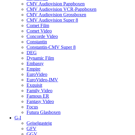
CMV Audiovision Pappboxen
CMV Audiovision VCR-Pappboxen
CMV Audiovision Grossboxen
CMV Audiovision Super 8
Comet Film
Comet Video
Concorde Video
Constantin
Constantin-CMV Super 8
DEG
Dynamic Film
Embassy
Empire
EuroVideo
EuroVideo-IMV
Exquisit
Family Video
Famous ER
Fantasy Video
Focus
Futura Glasboxen
G-I
Geiselgasteig
GFV
GGV