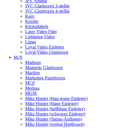
JPV Austria
JVC Glasboxen 3-stellig
JVC Glasboxen 4-stellig
Karo
Kessler
Kleinstlabels
Laser Video Film
Lightning Video
Limar
Loyal Video Einleger
Loyal Video Glasboxen
M-N
Madison
Magnetic Glasboxen
Marifon
Marketing Pappboxen
MCP
Medusa
MGM
Mike Hunter (blau-graue Einleger)
Mike Hunter (blaue Einleger)
Mike Hunter (hellblaue Einleger)
Mike Hunter (schwarze Einleger)
Mike Hunter (Sterne-Auflagen)
Mike Hunter (weisse Hartboxen)