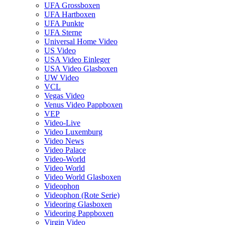
UFA Grossboxen
UFA Hartboxen
UFA Punkte
UFA Sterne
Universal Home Video
US Video
USA Video Einleger
USA Video Glasboxen
UW Video
VCL
Vegas Video
Venus Video Pappboxen
VEP
Video-Live
Video Luxemburg
Video News
Video Palace
Video-World
Video World
Video World Glasboxen
Videophon
Videophon (Rote Serie)
Videoring Glasboxen
Videoring Pappboxen
Virgin Video