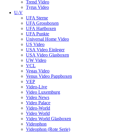
Trend Video
Tyrus Video
U-V
UFA Sterne
UFA Grossboxen
UFA Hartboxen
UFA Punkte
Universal Home Video
US Video
USA Video Einleger
USA Video Glasboxen
UW Video
VCL
Vegas Video
Venus Video Pappboxen
VEP
Video-Live
Video Luxemburg
Video News
Video Palace
Video-World
Video World
Video World Glasboxen
Videophon
Videophon (Rote Serie)