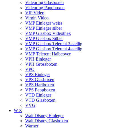
Videoring Glasboxen
Videoring Pappboxen
VIP Video
Virgin Video
VMP Einleger weiss
VMP Einleger silber
VMP Glasbox Videothek
VMP Glasbox Silber
VMP Glasbox Telerent 3-stellig
VMP Glasbox Telerent 4-stellig
VMP Telerent Halbcover
VPH Einleger
VPH Grossboxen
VPO
VPS Einleger
VPS Glasboxen
VPS Hartboxen
VPS Pappboxen
VTD Einleger
VTD Glasboxen
VVG
W-Z
Walt Disney Einleger
Walt Disney Glasboxen
Warner