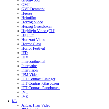
Greenwood
GMT
GVP Denmark
Heeres
Heimfilm
Herzog Video
Herzog Grossboxen
Highlight Video (CH)
Hit Film
Horizont Video
Horror Class
Horror Festival
IFD
IHV
Intercontinental
Interpathe
Intervision
IPM Video
ITT Contrast Einleger
ITT Contrast Glasboxen
ITT Contrast Pappboxen
IVC
IVE
J-L
Jaguar/Titan Video