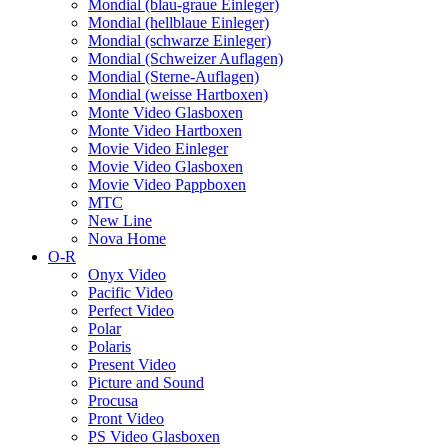
Mondial (blau-graue Einleger)
Mondial (hellblaue Einleger)
Mondial (schwarze Einleger)
Mondial (Schweizer Auflagen)
Mondial (Sterne-Auflagen)
Mondial (weisse Hartboxen)
Monte Video Glasboxen
Monte Video Hartboxen
Movie Video Einleger
Movie Video Glasboxen
Movie Video Pappboxen
MTC
New Line
Nova Home
O-R
Onyx Video
Pacific Video
Perfect Video
Polar
Polaris
Present Video
Picture and Sound
Procusa
Pront Video
PS Video Glasboxen