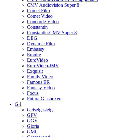
CMV Audiovision Super 8
Comet Film
Comet Video
Concorde Video
Constantin
Constantin-CMV Super 8
DEG
Dynamic Film
Embassy
Empire
EuroVideo
EuroVideo-IMV
Exquisit
Family Video
Famous ER
Fantasy Video
Focus
Futura Glasboxen
G-I
Geiselgasteig
GFV
GGV
Gloria
GMP