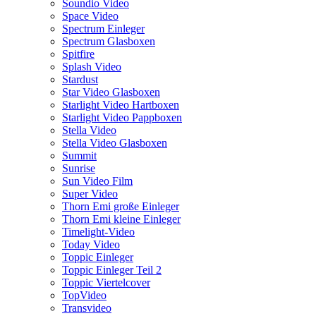
Soundio Video
Space Video
Spectrum Einleger
Spectrum Glasboxen
Spitfire
Splash Video
Stardust
Star Video Glasboxen
Starlight Video Hartboxen
Starlight Video Pappboxen
Stella Video
Stella Video Glasboxen
Summit
Sunrise
Sun Video Film
Super Video
Thorn Emi große Einleger
Thorn Emi kleine Einleger
Timelight-Video
Today Video
Toppic Einleger
Toppic Einleger Teil 2
Toppic Viertelcover
TopVideo
Transvideo