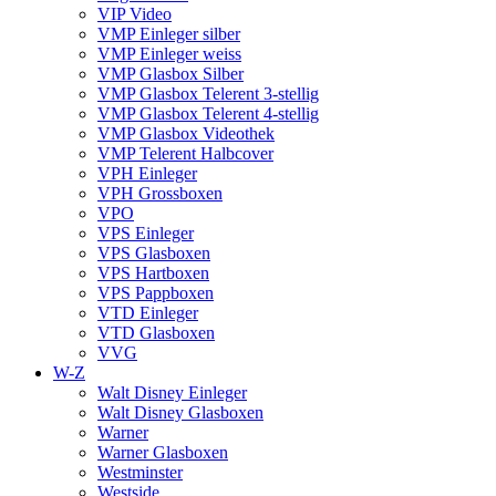
VIP Video
VMP Einleger silber
VMP Einleger weiss
VMP Glasbox Silber
VMP Glasbox Telerent 3-stellig
VMP Glasbox Telerent 4-stellig
VMP Glasbox Videothek
VMP Telerent Halbcover
VPH Einleger
VPH Grossboxen
VPO
VPS Einleger
VPS Glasboxen
VPS Hartboxen
VPS Pappboxen
VTD Einleger
VTD Glasboxen
VVG
W-Z
Walt Disney Einleger
Walt Disney Glasboxen
Warner
Warner Glasboxen
Westminster
Westside