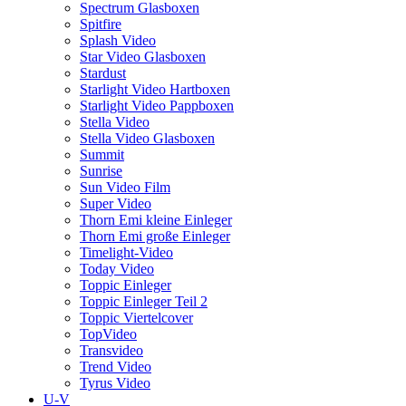
Spectrum Glasboxen
Spitfire
Splash Video
Star Video Glasboxen
Stardust
Starlight Video Hartboxen
Starlight Video Pappboxen
Stella Video
Stella Video Glasboxen
Summit
Sunrise
Sun Video Film
Super Video
Thorn Emi kleine Einleger
Thorn Emi große Einleger
Timelight-Video
Today Video
Toppic Einleger
Toppic Einleger Teil 2
Toppic Viertelcover
TopVideo
Transvideo
Trend Video
Tyrus Video
U-V