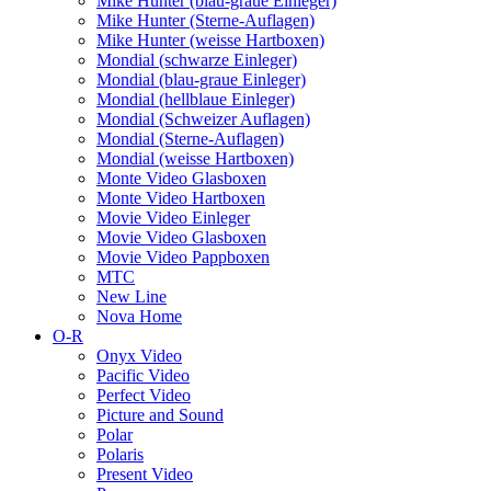
Mike Hunter (blau-graue Einleger)
Mike Hunter (Sterne-Auflagen)
Mike Hunter (weisse Hartboxen)
Mondial (schwarze Einleger)
Mondial (blau-graue Einleger)
Mondial (hellblaue Einleger)
Mondial (Schweizer Auflagen)
Mondial (Sterne-Auflagen)
Mondial (weisse Hartboxen)
Monte Video Glasboxen
Monte Video Hartboxen
Movie Video Einleger
Movie Video Glasboxen
Movie Video Pappboxen
MTC
New Line
Nova Home
O-R
Onyx Video
Pacific Video
Perfect Video
Picture and Sound
Polar
Polaris
Present Video