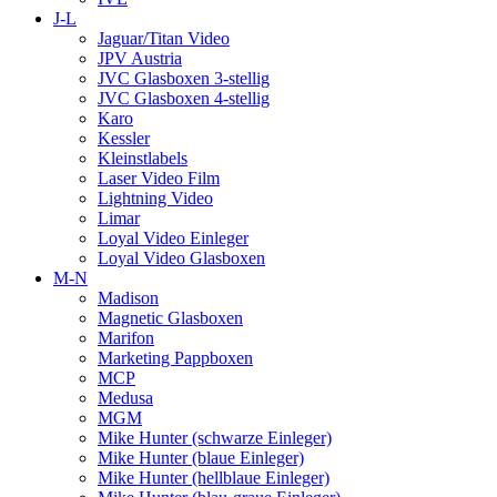
J-L
Jaguar/Titan Video
JPV Austria
JVC Glasboxen 3-stellig
JVC Glasboxen 4-stellig
Karo
Kessler
Kleinstlabels
Laser Video Film
Lightning Video
Limar
Loyal Video Einleger
Loyal Video Glasboxen
M-N
Madison
Magnetic Glasboxen
Marifon
Marketing Pappboxen
MCP
Medusa
MGM
Mike Hunter (schwarze Einleger)
Mike Hunter (blaue Einleger)
Mike Hunter (hellblaue Einleger)