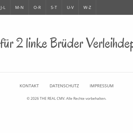
J-L
M-N
O-R
S-T
U-V
W-Z
a für 2 linke Brüder Verlei
KONTAKT
DATENSCHUTZ
IMPRESSUM
© 2026
THE REAL CMV
. Alle Rechte vorbehalten.