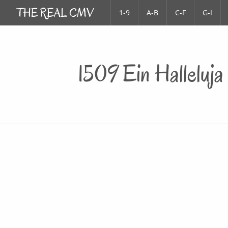
1-9
A-B
C-F
G-I
1509 Ein Halleluj