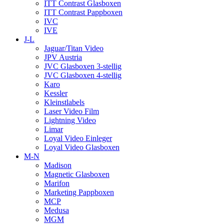
ITT Contrast Glasboxen
ITT Contrast Pappboxen
IVC
IVE
J-L
Jaguar/Titan Video
JPV Austria
JVC Glasboxen 3-stellig
JVC Glasboxen 4-stellig
Karo
Kessler
Kleinstlabels
Laser Video Film
Lightning Video
Limar
Loyal Video Einleger
Loyal Video Glasboxen
M-N
Madison
Magnetic Glasboxen
Marifon
Marketing Pappboxen
MCP
Medusa
MGM