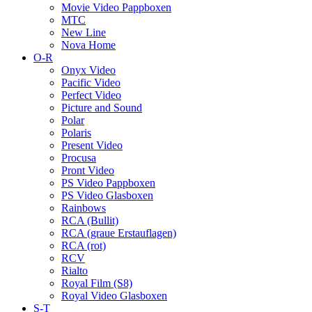
Movie Video Pappboxen
MTC
New Line
Nova Home
O-R
Onyx Video
Pacific Video
Perfect Video
Picture and Sound
Polar
Polaris
Present Video
Procusa
Pront Video
PS Video Pappboxen
PS Video Glasboxen
Rainbows
RCA (Bullit)
RCA (graue Erstauflagen)
RCA (rot)
RCV
Rialto
Royal Film (S8)
Royal Video Glasboxen
S-T