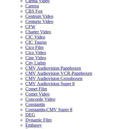
Carina Video
Carrera
CBS Fox
Centrum Video
Centurio Video
CFW
Charter Video
CIC Video
CIC Taurus
Cico Film
Cico Video
Cine Video
City Lights
CMV Audiovision Pappboxen
CMV Audiovision VCR-Pappboxen
CMV Audiovision Grossboxen
CMV Audiovision Super 8
Comet Film
Comet Video
Concorde Video
Constantin
Constantin-CMV Super 8
DEG
Dynamic Film
Embassy