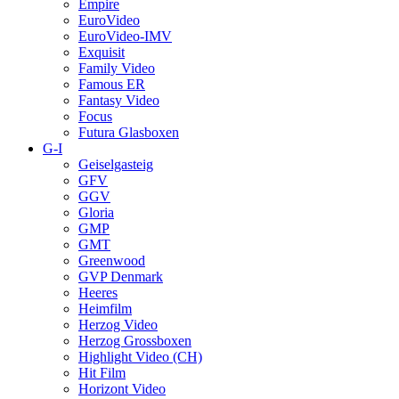
Empire
EuroVideo
EuroVideo-IMV
Exquisit
Family Video
Famous ER
Fantasy Video
Focus
Futura Glasboxen
G-I
Geiselgasteig
GFV
GGV
Gloria
GMP
GMT
Greenwood
GVP Denmark
Heeres
Heimfilm
Herzog Video
Herzog Grossboxen
Highlight Video (CH)
Hit Film
Horizont Video