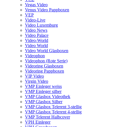
Vegas Video
Venus Video Pappboxen
VEP
Video-Live
Video Luxemburg
Video News
Video Palace
Video-World
Video World
Video World Glasboxen
Videophon
Videophon (Rote Serie)
Videoring Glasboxen
Videoring Pappboxen
VIP Video
Virgin Video
VMP Einleger weiss
VMP Einleger silber
VMP Glasbox Videothek
VMP Glasbox Silber
VMP Glasbox Telerent 3-stellig
VMP Glasbox Telerent 4-stellig
VMP Telerent Halbcover
VPH Einleger