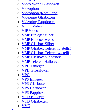
Video World Glasboxen
Videophon
Videophon (Rote Serie)
Videoring Glasboxen
Videoring Pappboxen
Virgin Video
VIP Video
VMP Einleger silber
VMP Einleger weiss
VMP Glasbox Silber
VMP Glasbox Telerent 3-stellig
VMP Glasbox Telerent 4-stellig
VMP Glasbox Videothek
VMP Telerent Halbcover
VPH Einleger
VPH Grossboxen
VPO
VPS Einleger
VPS Glasboxen
VPS Hartboxen
VPS Pappboxen
VTD Einleger
VTD Glasboxen
VVG