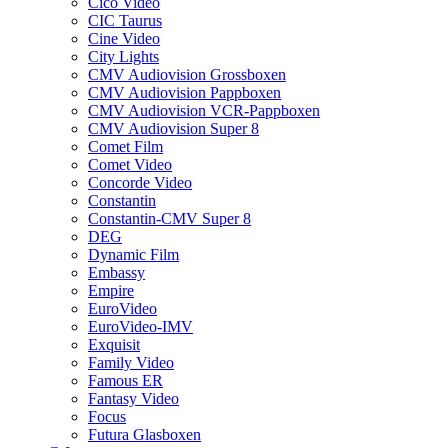
Cico Video
CIC Taurus
Cine Video
City Lights
CMV Audiovision Grossboxen
CMV Audiovision Pappboxen
CMV Audiovision VCR-Pappboxen
CMV Audiovision Super 8
Comet Film
Comet Video
Concorde Video
Constantin
Constantin-CMV Super 8
DEG
Dynamic Film
Embassy
Empire
EuroVideo
EuroVideo-IMV
Exquisit
Family Video
Famous ER
Fantasy Video
Focus
Futura Glasboxen