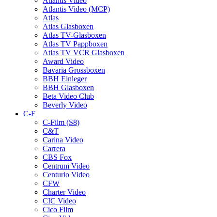
Atlantis Video
Atlantis Video (MCP)
Atlas
Atlas Glasboxen
Atlas TV-Glasboxen
Atlas TV Pappboxen
Atlas TV VCR Glasboxen
Award Video
Bavaria Grossboxen
BBH Einleger
BBH Glasboxen
Beta Video Club
Beverly Video
C-F
C-Film (S8)
C&T
Carina Video
Carrera
CBS Fox
Centrum Video
Centurio Video
CFW
Charter Video
CIC Video
Cico Film