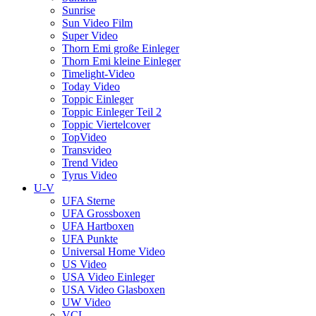
Sunrise
Sun Video Film
Super Video
Thorn Emi große Einleger
Thorn Emi kleine Einleger
Timelight-Video
Today Video
Toppic Einleger
Toppic Einleger Teil 2
Toppic Viertelcover
TopVideo
Transvideo
Trend Video
Tyrus Video
U-V
UFA Sterne
UFA Grossboxen
UFA Hartboxen
UFA Punkte
Universal Home Video
US Video
USA Video Einleger
USA Video Glasboxen
UW Video
VCL