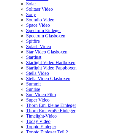
Solar
Solitaer Video
Sony
Soundio Video
Space Video
Spectrum Einleger
Spectrum Glasboxen
Spitfire
Splash Video
Star Video Glasboxen
Stardust
Starlight Video Hartboxen
Starlight Video Pappboxen
Stella Video
Stella Video Glasboxen
Summit
Sunrise
Sun Video Film
Super Video
Thorn Emi kleine Einleger
Thorn Emi große Einleger
Timelight-Video
Today Video
Toppic Einleger
Toppic Einleger Teil 2