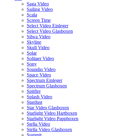
Saga Video
Sailing Video
Scala
Screen Time
Select Video Einleger
Select Video Glasboxen
Silwa Video
Skyline
Skull Video
Solar
Solitaer Video
Sony
Soundio Video
Space Video
Spectrum Einleger
Spectrum Glasboxen
Spitfire
Splash Video
Stardust
Star Video Glasboxen
Starlight Video Hartboxen
Starlight Video Pappboxen
Stella Video
Stella Video Glasboxen
Summit