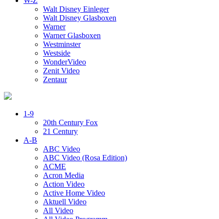
W-Z
Walt Disney Einleger
Walt Disney Glasboxen
Warner
Warner Glasboxen
Westminster
Westside
WonderVideo
Zenit Video
Zentaur
1-9
20th Century Fox
21 Century
A-B
ABC Video
ABC Video (Rosa Edition)
ACME
Acron Media
Action Video
Active Home Video
Aktuell Video
All Video