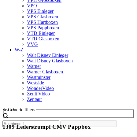
VPH Grossboxen
VPO
VPS Einleger
VPS Glasboxen
VPS Hartboxen
VPS Pappboxen
VTD Einleger
VTD Glasboxen
VVG
W-Z
Walt Disney Einleger
Walt Disney Glasboxen
Warner
Warner Glasboxen
Westminster
Westside
WonderVideo
Zenit Video
Zentaur
Search
Generic filters
1309 Lederstrumpf CMV Pappbox