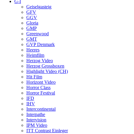
G-I
Geiselgasteig
GFV
GGV
Gloria
GMP
Greenwood
GMT
GVP Denmark
Heeres
Heimfilm
Herzog Video
Herzog Grossboxen
Highlight Video (CH)
Hit Film
Horizont Video
Horror Class
Horror Festival
IFD
IHV
Intercontinental
Interpathe
Intervision
IPM Video
ITT Contrast Einleger