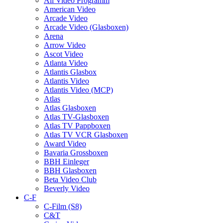
All Video Programm
American Video
Arcade Video
Arcade Video (Glasboxen)
Arena
Arrow Video
Ascot Video
Atlanta Video
Atlantis Glasbox
Atlantis Video
Atlantis Video (MCP)
Atlas
Atlas Glasboxen
Atlas TV-Glasboxen
Atlas TV Pappboxen
Atlas TV VCR Glasboxen
Award Video
Bavaria Grossboxen
BBH Einleger
BBH Glasboxen
Beta Video Club
Beverly Video
C-F
C-Film (S8)
C&T