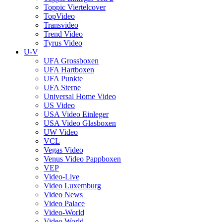
Toppic Viertelcover
TopVideo
Transvideo
Trend Video
Tyrus Video
U-V
UFA Grossboxen
UFA Hartboxen
UFA Punkte
UFA Sterne
Universal Home Video
US Video
USA Video Einleger
USA Video Glasboxen
UW Video
VCL
Vegas Video
Venus Video Pappboxen
VEP
Video-Live
Video Luxemburg
Video News
Video Palace
Video-World
Video World