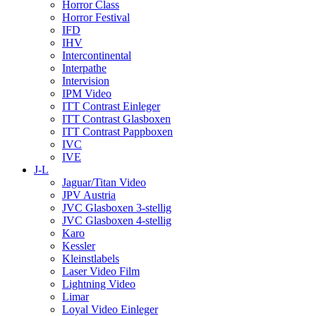
Horror Class
Horror Festival
IFD
IHV
Intercontinental
Interpathe
Intervision
IPM Video
ITT Contrast Einleger
ITT Contrast Glasboxen
ITT Contrast Pappboxen
IVC
IVE
J-L
Jaguar/Titan Video
JPV Austria
JVC Glasboxen 3-stellig
JVC Glasboxen 4-stellig
Karo
Kessler
Kleinstlabels
Laser Video Film
Lightning Video
Limar
Loyal Video Einleger