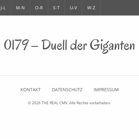
J-L
M-N
O-R
S-T
U-V
W-Z
0179 – Duell der Giganten
KONTAKT
DATENSCHUTZ
IMPRESSUM
© 2026
THE REAL CMV
. Alle Rechte vorbehalten.