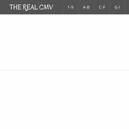
1-9
A-B
C-F
G-I