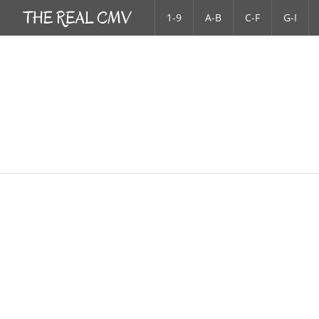
1-9
A-B
C-F
G-I