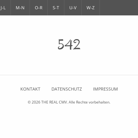
J-L
M-N
O-R
S-T
U-V
W-Z
542
KONTAKT
DATENSCHUTZ
IMPRESSUM
© 2026
THE REAL CMV
. Alle Rechte vorbehalten.