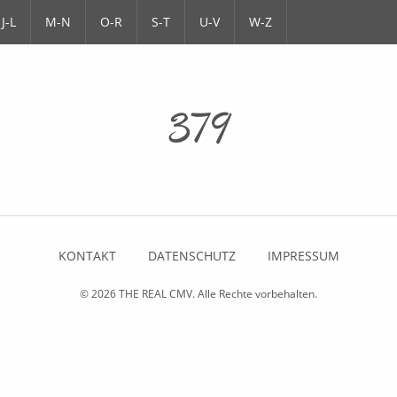
J-L
M-N
O-R
S-T
U-V
W-Z
379
KONTAKT
DATENSCHUTZ
IMPRESSUM
© 2026
THE REAL CMV
. Alle Rechte vorbehalten.