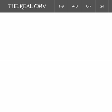
1-9
A-B
C-F
G-I