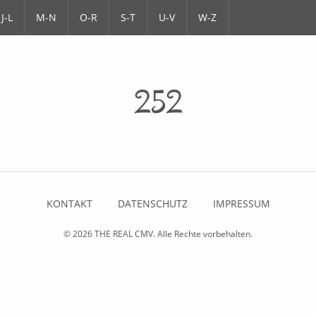
J-L
M-N
O-R
S-T
U-V
W-Z
252
KONTAKT
DATENSCHUTZ
IMPRESSUM
© 2026
THE REAL CMV
. Alle Rechte vorbehalten.