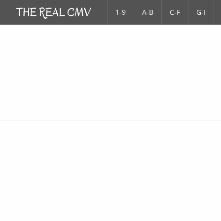
1-9
A-B
C-F
G-I