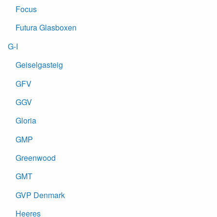
Focus
Futura Glasboxen
G-I
Geiselgasteig
GFV
GGV
Gloria
GMP
Greenwood
GMT
GVP Denmark
Heeres