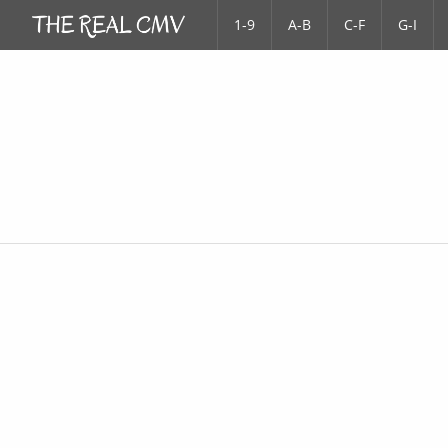
1-9
A-B
C-F
G-I