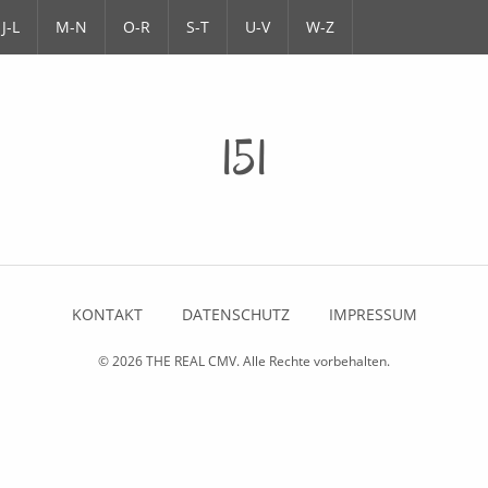
J-L
M-N
O-R
S-T
U-V
W-Z
151
KONTAKT
DATENSCHUTZ
IMPRESSUM
© 2026
THE REAL CMV
. Alle Rechte vorbehalten.