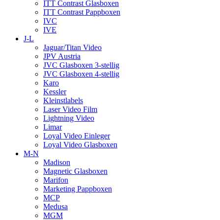
ITT Contrast Glasboxen
ITT Contrast Pappboxen
IVC
IVE
J-L
Jaguar/Titan Video
JPV Austria
JVC Glasboxen 3-stellig
JVC Glasboxen 4-stellig
Karo
Kessler
Kleinstlabels
Laser Video Film
Lightning Video
Limar
Loyal Video Einleger
Loyal Video Glasboxen
M-N
Madison
Magnetic Glasboxen
Marifon
Marketing Pappboxen
MCP
Medusa
MGM