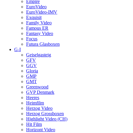
Empire
EuroVideo
EuroVideo-IMV
Exquisit
Family Video
Famous ER
Fantasy Video
Focus
Futura Glasboxen
G-I
Geiselgasteig
GFV
GGV
Gloria
GMP
GMT
Greenwood
GVP Denmark
Heeres
Heimfilm
Herzog Video
Herzog Grossboxen
Highlight Video (CH)
Hit Film
Horizont Video