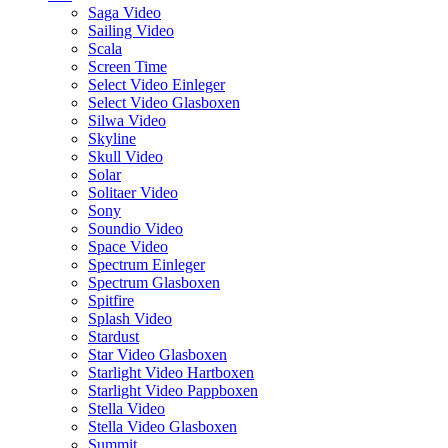
Saga Video
Sailing Video
Scala
Screen Time
Select Video Einleger
Select Video Glasboxen
Silwa Video
Skyline
Skull Video
Solar
Solitaer Video
Sony
Soundio Video
Space Video
Spectrum Einleger
Spectrum Glasboxen
Spitfire
Splash Video
Stardust
Star Video Glasboxen
Starlight Video Hartboxen
Starlight Video Pappboxen
Stella Video
Stella Video Glasboxen
Summit