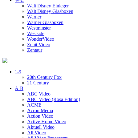
W-Z
Walt Disney Einleger
Walt Disney Glasboxen
Warner
Warner Glasboxen
Westminster
Westside
WonderVideo
Zenit Video
Zentaur
1-9
20th Century Fox
21 Century
A-B
ABC Video
ABC Video (Rosa Edition)
ACME
Acron Media
Action Video
Active Home Video
Aktuell Video
All Video