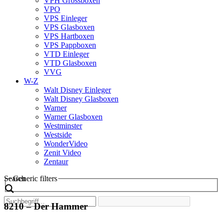
VPH Grossboxen
VPO
VPS Einleger
VPS Glasboxen
VPS Hartboxen
VPS Pappboxen
VTD Einleger
VTD Glasboxen
VVG
W-Z
Walt Disney Einleger
Walt Disney Glasboxen
Warner
Warner Glasboxen
Westminster
Westside
WonderVideo
Zenit Video
Zentaur
Search
Generic filters
8210 – Der Hammer