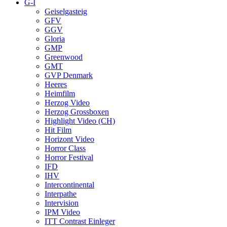
G-I
Geiselgasteig
GFV
GGV
Gloria
GMP
Greenwood
GMT
GVP Denmark
Heeres
Heimfilm
Herzog Video
Herzog Grossboxen
Highlight Video (CH)
Hit Film
Horizont Video
Horror Class
Horror Festival
IFD
IHV
Intercontinental
Interpathe
Intervision
IPM Video
ITT Contrast Einleger