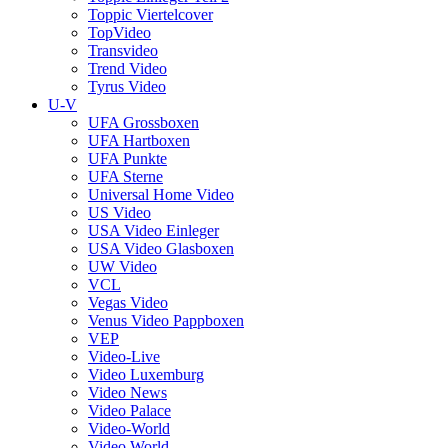
Toppic Viertelcover
TopVideo
Transvideo
Trend Video
Tyrus Video
U-V
UFA Grossboxen
UFA Hartboxen
UFA Punkte
UFA Sterne
Universal Home Video
US Video
USA Video Einleger
USA Video Glasboxen
UW Video
VCL
Vegas Video
Venus Video Pappboxen
VEP
Video-Live
Video Luxemburg
Video News
Video Palace
Video-World
Video World