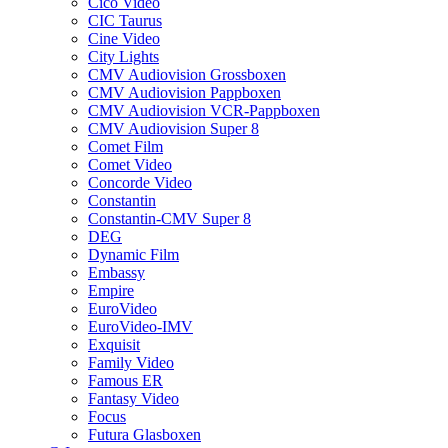
Cico Video
CIC Taurus
Cine Video
City Lights
CMV Audiovision Grossboxen
CMV Audiovision Pappboxen
CMV Audiovision VCR-Pappboxen
CMV Audiovision Super 8
Comet Film
Comet Video
Concorde Video
Constantin
Constantin-CMV Super 8
DEG
Dynamic Film
Embassy
Empire
EuroVideo
EuroVideo-IMV
Exquisit
Family Video
Famous ER
Fantasy Video
Focus
Futura Glasboxen