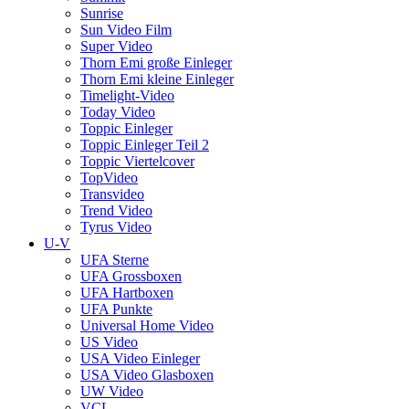
Sunrise
Sun Video Film
Super Video
Thorn Emi große Einleger
Thorn Emi kleine Einleger
Timelight-Video
Today Video
Toppic Einleger
Toppic Einleger Teil 2
Toppic Viertelcover
TopVideo
Transvideo
Trend Video
Tyrus Video
U-V
UFA Sterne
UFA Grossboxen
UFA Hartboxen
UFA Punkte
Universal Home Video
US Video
USA Video Einleger
USA Video Glasboxen
UW Video
VCL