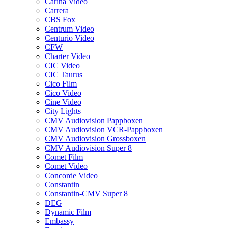
Carina Video
Carrera
CBS Fox
Centrum Video
Centurio Video
CFW
Charter Video
CIC Video
CIC Taurus
Cico Film
Cico Video
Cine Video
City Lights
CMV Audiovision Pappboxen
CMV Audiovision VCR-Pappboxen
CMV Audiovision Grossboxen
CMV Audiovision Super 8
Comet Film
Comet Video
Concorde Video
Constantin
Constantin-CMV Super 8
DEG
Dynamic Film
Embassy