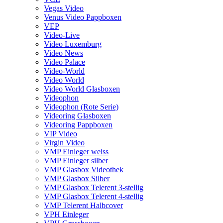
Vegas Video
Venus Video Pappboxen
VEP
Video-Live
Video Luxemburg
Video News
Video Palace
Video-World
Video World
Video World Glasboxen
Videophon
Videophon (Rote Serie)
Videoring Glasboxen
Videoring Pappboxen
VIP Video
Virgin Video
VMP Einleger weiss
VMP Einleger silber
VMP Glasbox Videothek
VMP Glasbox Silber
VMP Glasbox Telerent 3-stellig
VMP Glasbox Telerent 4-stellig
VMP Telerent Halbcover
VPH Einleger