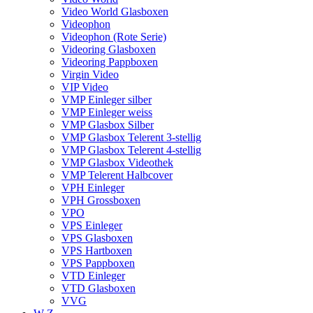
Video World Glasboxen
Videophon
Videophon (Rote Serie)
Videoring Glasboxen
Videoring Pappboxen
Virgin Video
VIP Video
VMP Einleger silber
VMP Einleger weiss
VMP Glasbox Silber
VMP Glasbox Telerent 3-stellig
VMP Glasbox Telerent 4-stellig
VMP Glasbox Videothek
VMP Telerent Halbcover
VPH Einleger
VPH Grossboxen
VPO
VPS Einleger
VPS Glasboxen
VPS Hartboxen
VPS Pappboxen
VTD Einleger
VTD Glasboxen
VVG