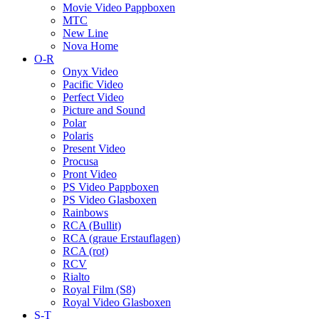
Movie Video Pappboxen
MTC
New Line
Nova Home
O-R
Onyx Video
Pacific Video
Perfect Video
Picture and Sound
Polar
Polaris
Present Video
Procusa
Pront Video
PS Video Pappboxen
PS Video Glasboxen
Rainbows
RCA (Bullit)
RCA (graue Erstauflagen)
RCA (rot)
RCV
Rialto
Royal Film (S8)
Royal Video Glasboxen
S-T