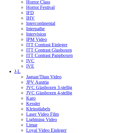
Horror Class
Horror Festival
IFD
IHV
Intercontinental
Interpathe
Intervision
IPM Video
ITT Contrast Einleger
ITT Contrast Glasboxen
ITT Contrast Pappboxen
IVC
IVE
J-L
Jaguar/Titan Video
JPV Austria
JVC Glasboxen 3-stellig
JVC Glasboxen 4-stellig
Karo
Kessler
Kleinstlabels
Laser Video Film
Lightning Video
Limar
Loyal Video Einleger