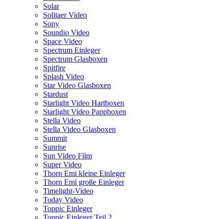
Solar
Solitaer Video
Sony
Soundio Video
Space Video
Spectrum Einleger
Spectrum Glasboxen
Spitfire
Splash Video
Star Video Glasboxen
Stardust
Starlight Video Hartboxen
Starlight Video Pappboxen
Stella Video
Stella Video Glasboxen
Summit
Sunrise
Sun Video Film
Super Video
Thorn Emi kleine Einleger
Thorn Emi große Einleger
Timelight-Video
Today Video
Toppic Einleger
Toppic Einleger Teil 2