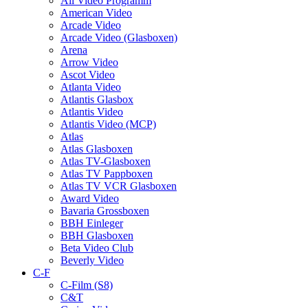
All Video Programm
American Video
Arcade Video
Arcade Video (Glasboxen)
Arena
Arrow Video
Ascot Video
Atlanta Video
Atlantis Glasbox
Atlantis Video
Atlantis Video (MCP)
Atlas
Atlas Glasboxen
Atlas TV-Glasboxen
Atlas TV Pappboxen
Atlas TV VCR Glasboxen
Award Video
Bavaria Grossboxen
BBH Einleger
BBH Glasboxen
Beta Video Club
Beverly Video
C-F
C-Film (S8)
C&T