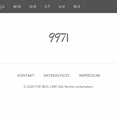
J-L
M-N
O-R
S-T
U-V
W-Z
9971
KONTAKT
DATENSCHUTZ
IMPRESSUM
© 2026
THE REAL CMV
. Alle Rechte vorbehalten.