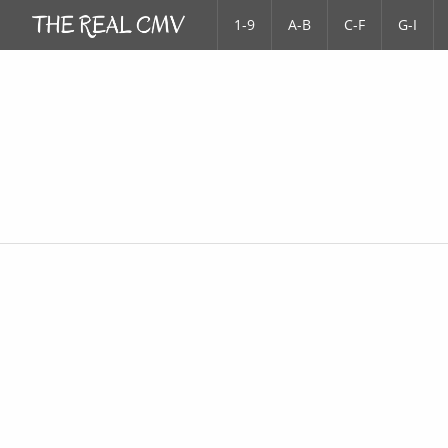
1-9
A-B
C-F
G-I