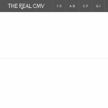
1-9
A-B
C-F
G-I