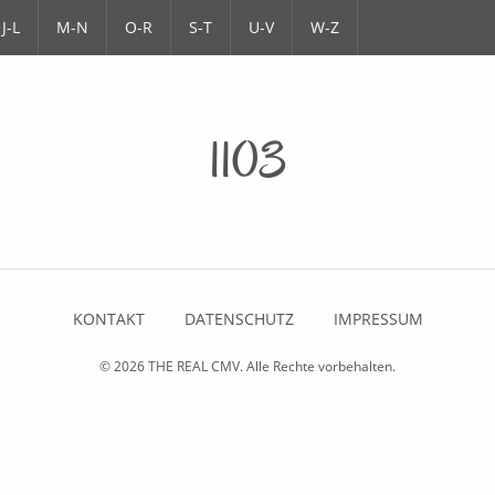
J-L
M-N
O-R
S-T
U-V
W-Z
1103
KONTAKT
DATENSCHUTZ
IMPRESSUM
© 2026
THE REAL CMV
. Alle Rechte vorbehalten.