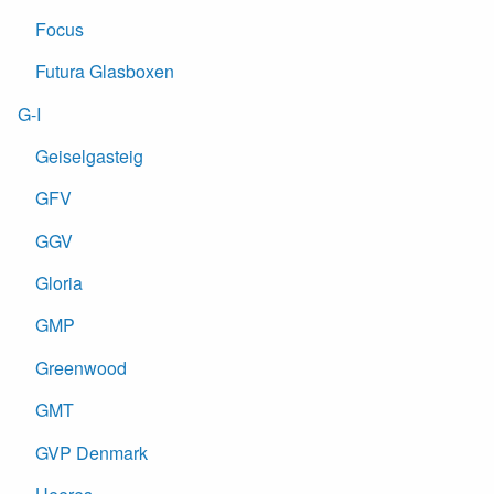
Focus
Futura Glasboxen
G-I
Geiselgasteig
GFV
GGV
Gloria
GMP
Greenwood
GMT
GVP Denmark