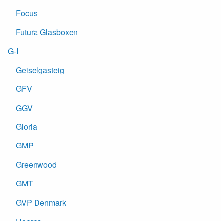
Focus
Futura Glasboxen
G-I
Geiselgasteig
GFV
GGV
Gloria
GMP
Greenwood
GMT
GVP Denmark