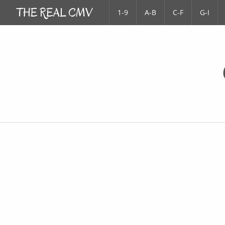
1-9
A-B
C-F
G-I