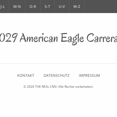
J-L
M-N
O-R
S-T
U-V
W-Z
029 American Eagle Carrer
KONTAKT
DATENSCHUTZ
IMPRESSUM
© 2026
THE REAL CMV
. Alle Rechte vorbehalten.