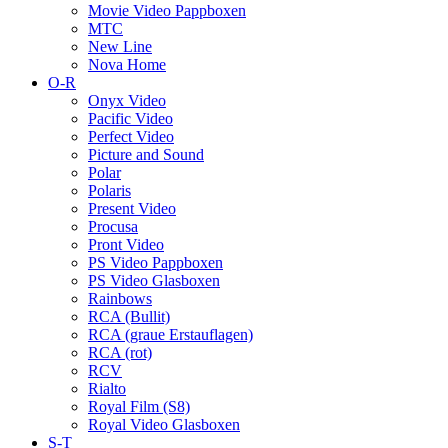
Movie Video Pappboxen
MTC
New Line
Nova Home
O-R
Onyx Video
Pacific Video
Perfect Video
Picture and Sound
Polar
Polaris
Present Video
Procusa
Pront Video
PS Video Pappboxen
PS Video Glasboxen
Rainbows
RCA (Bullit)
RCA (graue Erstauflagen)
RCA (rot)
RCV
Rialto
Royal Film (S8)
Royal Video Glasboxen
S-T