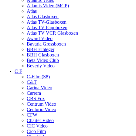
Atlantis Video
Atlantis Video (MCP)
Atlas
Atlas Glasboxen
Atlas TV-Glasboxen
Atlas TV Pappboxen
Atlas TV VCR Glasboxen
Award Video
Bavaria Grossboxen
BBH Einleger
BBH Glasboxen
Beta Video Club
Beverly Video
C-F
C-Film (S8)
C&T
Carina Video
Carrera
CBS Fox
Centrum Video
Centurio Video
CFW
Charter Video
CIC Video
Cico Film