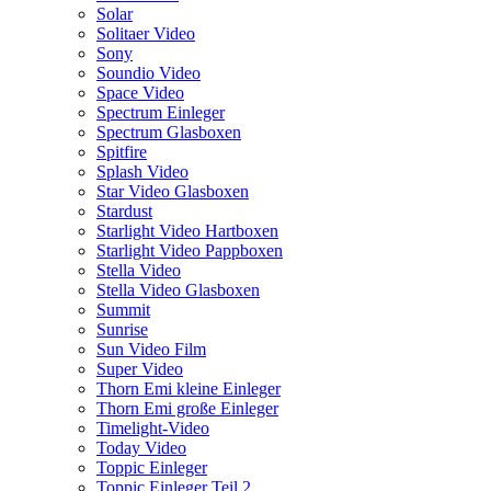
Solar
Solitaer Video
Sony
Soundio Video
Space Video
Spectrum Einleger
Spectrum Glasboxen
Spitfire
Splash Video
Star Video Glasboxen
Stardust
Starlight Video Hartboxen
Starlight Video Pappboxen
Stella Video
Stella Video Glasboxen
Summit
Sunrise
Sun Video Film
Super Video
Thorn Emi kleine Einleger
Thorn Emi große Einleger
Timelight-Video
Today Video
Toppic Einleger
Toppic Einleger Teil 2