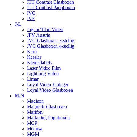
ITT Contrast Glasboxen
ITT Contrast Pappboxen
IVC
IVE
J-L
Jaguar/Titan Video
JPV Austria
JVC Glasboxen 3-stellig
JVC Glasboxen 4-stellig
Karo
Kessler
Kleinstlabels
Laser Video Film
Lightning Video
Limar
Loyal Video Einleger
Loyal Video Glasboxen
M-N
Madison
Magnetic Glasboxen
Marifon
Marketing Pappboxen
MCP
Medusa
MGM