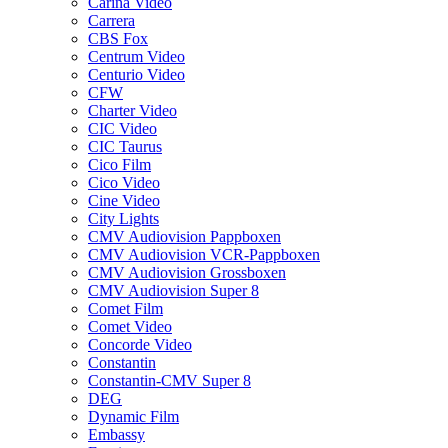
Carina Video
Carrera
CBS Fox
Centrum Video
Centurio Video
CFW
Charter Video
CIC Video
CIC Taurus
Cico Film
Cico Video
Cine Video
City Lights
CMV Audiovision Pappboxen
CMV Audiovision VCR-Pappboxen
CMV Audiovision Grossboxen
CMV Audiovision Super 8
Comet Film
Comet Video
Concorde Video
Constantin
Constantin-CMV Super 8
DEG
Dynamic Film
Embassy