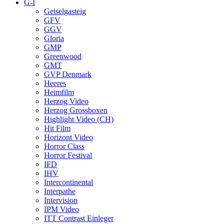
G-I
Geiselgasteig
GFV
GGV
Gloria
GMP
Greenwood
GMT
GVP Denmark
Heeres
Heimfilm
Herzog Video
Herzog Grossboxen
Highlight Video (CH)
Hit Film
Horizont Video
Horror Class
Horror Festival
IFD
IHV
Intercontinental
Interpathe
Intervision
IPM Video
ITT Contrast Einleger