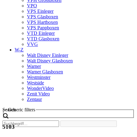
VPH Grossboxen
VPO
VPS Einleger
VPS Glasboxen
VPS Hartboxen
VPS Pappboxen
VTD Einleger
VTD Glasboxen
VVG
W-Z
Walt Disney Einleger
Walt Disney Glasboxen
Warner
Warner Glasboxen
Westminster
Westside
WonderVideo
Zenit Video
Zentaur
Search
Generic filters
5103