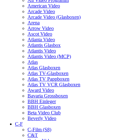
All Video Programm
American Video
Arcade Video
Arcade Video (Glasboxen)
Arena
Arrow Video
Ascot Video
Atlanta Video
Atlantis Glasbox
Atlantis Video
Atlantis Video (MCP)
Atlas
Atlas Glasboxen
Atlas TV-Glasboxen
Atlas TV Pappboxen
Atlas TV VCR Glasboxen
Award Video
Bavaria Grossboxen
BBH Einleger
BBH Glasboxen
Beta Video Club
Beverly Video
C-F
C-Film (S8)
C&T