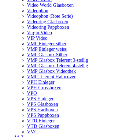
Video World Glasboxen
Videophon
Videophon (Rote Serie)
Videoring Glasboxen
Videoring Pappboxen
Virgin Video
VIP Video
VMP Einleger silber
VMP Einleger weiss
VMP Glasbox Silber
VMP Glasbox Telerent 3-stellig
VMP Glasbox Telerent 4-stellig
VMP Glasbox Videothek
VMP Telerent Halbcover
VPH Einleger
VPH Grossboxen
VPO
VPS Einleger
VPS Glasboxen
VPS Hartboxen
VPS Pappboxen
VTD Einleger
VTD Glasboxen
VVG