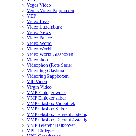
Vegas Video
Venus Video Pappboxen
VEP
Video-Live
Video Luxemburg
Video News
Video Palace
Video-World
Video World
Video World Glasboxen
Videophon
Videophon (Rote Serie)
Videoring Glasboxen
Videoring Pappboxen
VIP Video
Virgin Video
VMP Einleger weiss
VMP Einleger silber
VMP Glasbox Videothek
VMP Glasbox Silber
VMP Glasbox Telerent 3-stellig
VMP Glasbox Telerent 4-stellig
VMP Telerent Halbcover
VPH Einleger