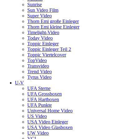
Sunrise
Sun Video Film
Super Video
Thorn Emi große Einleger
Thorn Emi kleine Einleger
Timelight-Video
Today Video
Toppic Einleger
Toppic Einleger Teil 2
Toppic Viertelcover
TopVideo
Transvideo
Trend Video
Tyrus Video
U-V
UFA Sterne
UFA Grossboxen
UFA Hartboxen
UFA Punkte
Universal Home Video
US Video
USA Video Einleger
USA Video Glasboxen
UW Video
VCL