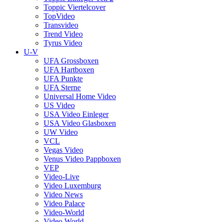
Toppic Viertelcover
TopVideo
Transvideo
Trend Video
Tyrus Video
U-V
UFA Grossboxen
UFA Hartboxen
UFA Punkte
UFA Sterne
Universal Home Video
US Video
USA Video Einleger
USA Video Glasboxen
UW Video
VCL
Vegas Video
Venus Video Pappboxen
VEP
Video-Live
Video Luxemburg
Video News
Video Palace
Video-World
Video World