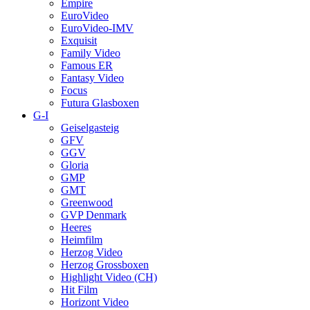
Empire
EuroVideo
EuroVideo-IMV
Exquisit
Family Video
Famous ER
Fantasy Video
Focus
Futura Glasboxen
G-I
Geiselgasteig
GFV
GGV
Gloria
GMP
GMT
Greenwood
GVP Denmark
Heeres
Heimfilm
Herzog Video
Herzog Grossboxen
Highlight Video (CH)
Hit Film
Horizont Video