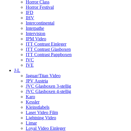
Horror Class
Horror Festival
IFD
IHV
Intercontinental
Interpathe
Intervision
IPM Video
ITT Contrast Einleger
ITT Contrast Glasboxen
ITT Contrast Pappboxen
IVC
IVE
J-L
Jaguar/Titan Video
JPV Austria
JVC Glasboxen 3-stellig
JVC Glasboxen 4-stellig
Karo
Kessler
Kleinstlabels
Laser Video Film
Lightning Video
Limar
Loyal Video Einleger