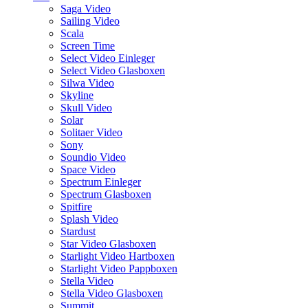
Saga Video
Sailing Video
Scala
Screen Time
Select Video Einleger
Select Video Glasboxen
Silwa Video
Skyline
Skull Video
Solar
Solitaer Video
Sony
Soundio Video
Space Video
Spectrum Einleger
Spectrum Glasboxen
Spitfire
Splash Video
Stardust
Star Video Glasboxen
Starlight Video Hartboxen
Starlight Video Pappboxen
Stella Video
Stella Video Glasboxen
Summit