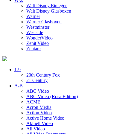
W-Z
Walt Disney Einleger
Walt Disney Glasboxen
Warner
Warner Glasboxen
Westminster
Westside
WonderVideo
Zenit Video
Zentaur
1-9
20th Century Fox
21 Century
A-B
ABC Video
ABC Video (Rosa Edition)
ACME
Acron Media
Action Video
Active Home Video
Aktuell Video
All Video