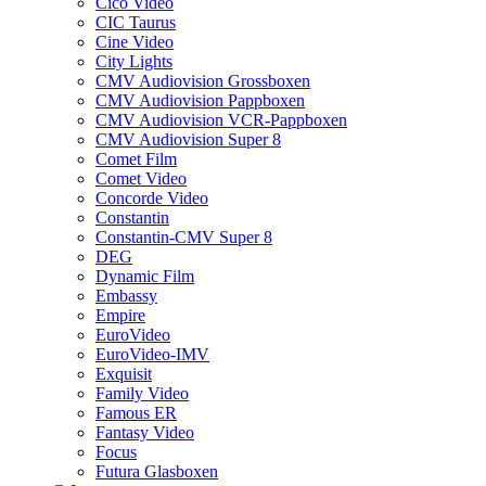
Cico Video
CIC Taurus
Cine Video
City Lights
CMV Audiovision Grossboxen
CMV Audiovision Pappboxen
CMV Audiovision VCR-Pappboxen
CMV Audiovision Super 8
Comet Film
Comet Video
Concorde Video
Constantin
Constantin-CMV Super 8
DEG
Dynamic Film
Embassy
Empire
EuroVideo
EuroVideo-IMV
Exquisit
Family Video
Famous ER
Fantasy Video
Focus
Futura Glasboxen