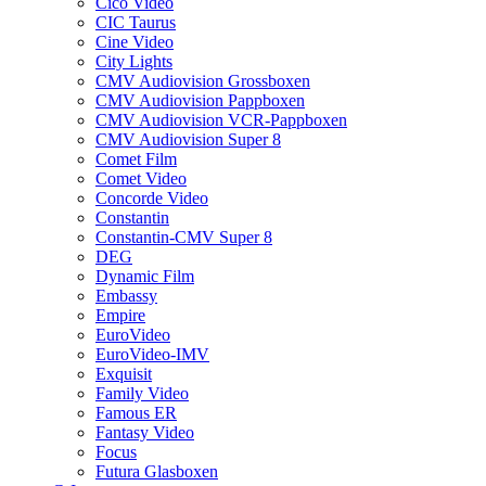
Cico Video
CIC Taurus
Cine Video
City Lights
CMV Audiovision Grossboxen
CMV Audiovision Pappboxen
CMV Audiovision VCR-Pappboxen
CMV Audiovision Super 8
Comet Film
Comet Video
Concorde Video
Constantin
Constantin-CMV Super 8
DEG
Dynamic Film
Embassy
Empire
EuroVideo
EuroVideo-IMV
Exquisit
Family Video
Famous ER
Fantasy Video
Focus
Futura Glasboxen