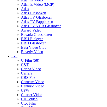
Atlantis Video
Atlantis Video (MCP)
Atlas
Atlas Glasboxen
Atlas TV-Glasboxen
Atlas TV Pappboxen
Atlas TV VCR Glasboxen
Award Video
Bavaria Grossboxen
BBH Einleger
BBH Glasboxen
Beta Video Club
Beverly Video
C-F
C-Film (S8)
C&T
Carina Video
Carrera
CBS Fox
Centrum Video
Centurio Video
CFW
Charter Video
CIC Video
Cico Film