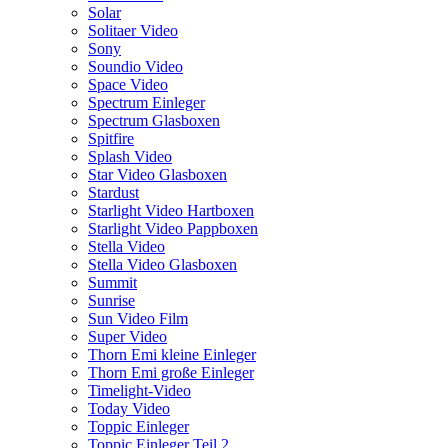
Solar
Solitaer Video
Sony
Soundio Video
Space Video
Spectrum Einleger
Spectrum Glasboxen
Spitfire
Splash Video
Star Video Glasboxen
Stardust
Starlight Video Hartboxen
Starlight Video Pappboxen
Stella Video
Stella Video Glasboxen
Summit
Sunrise
Sun Video Film
Super Video
Thorn Emi kleine Einleger
Thorn Emi große Einleger
Timelight-Video
Today Video
Toppic Einleger
Toppic Einleger Teil 2