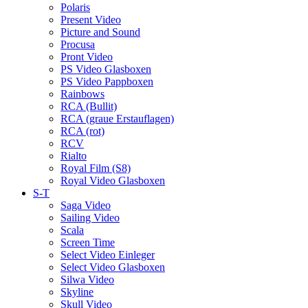
Polaris
Present Video
Picture and Sound
Procusa
Pront Video
PS Video Glasboxen
PS Video Pappboxen
Rainbows
RCA (Bullit)
RCA (graue Erstauflagen)
RCA (rot)
RCV
Rialto
Royal Film (S8)
Royal Video Glasboxen
S-T
Saga Video
Sailing Video
Scala
Screen Time
Select Video Einleger
Select Video Glasboxen
Silwa Video
Skyline
Skull Video