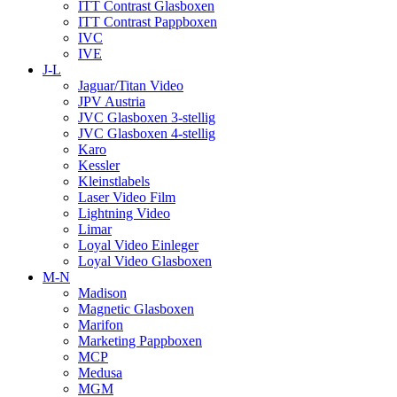
ITT Contrast Glasboxen
ITT Contrast Pappboxen
IVC
IVE
J-L
Jaguar/Titan Video
JPV Austria
JVC Glasboxen 3-stellig
JVC Glasboxen 4-stellig
Karo
Kessler
Kleinstlabels
Laser Video Film
Lightning Video
Limar
Loyal Video Einleger
Loyal Video Glasboxen
M-N
Madison
Magnetic Glasboxen
Marifon
Marketing Pappboxen
MCP
Medusa
MGM