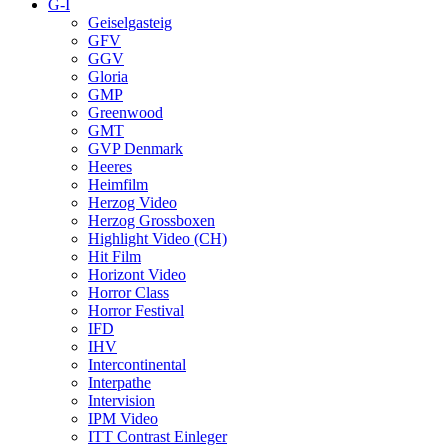
G-I
Geiselgasteig
GFV
GGV
Gloria
GMP
Greenwood
GMT
GVP Denmark
Heeres
Heimfilm
Herzog Video
Herzog Grossboxen
Highlight Video (CH)
Hit Film
Horizont Video
Horror Class
Horror Festival
IFD
IHV
Intercontinental
Interpathe
Intervision
IPM Video
ITT Contrast Einleger