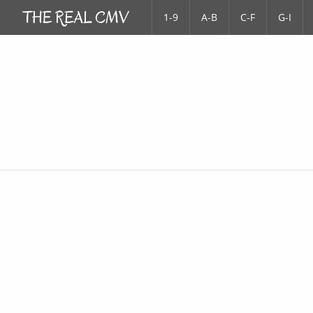
1-9
A-B
C-F
G-I