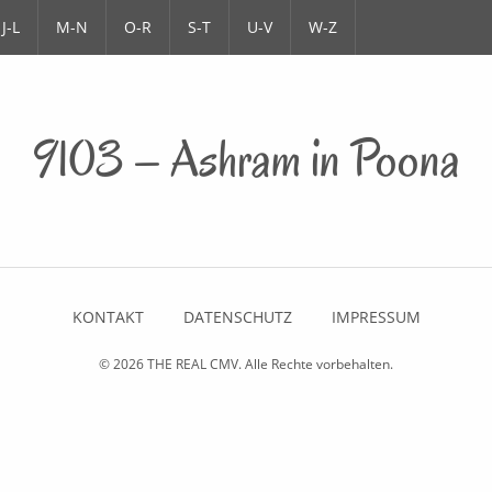
J-L
M-N
O-R
S-T
U-V
W-Z
9103 – Ashram in Poona
KONTAKT
DATENSCHUTZ
IMPRESSUM
© 2026
THE REAL CMV
. Alle Rechte vorbehalten.