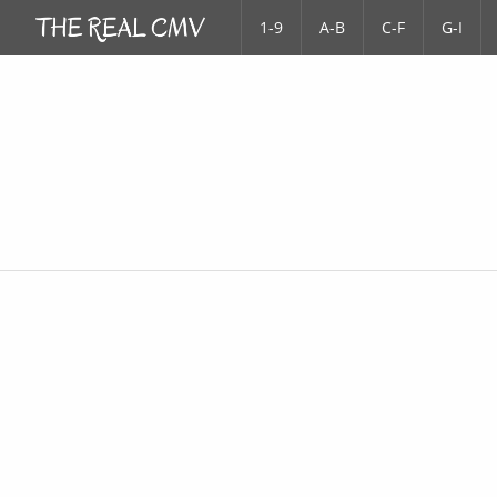
1-9
A-B
C-F
G-I