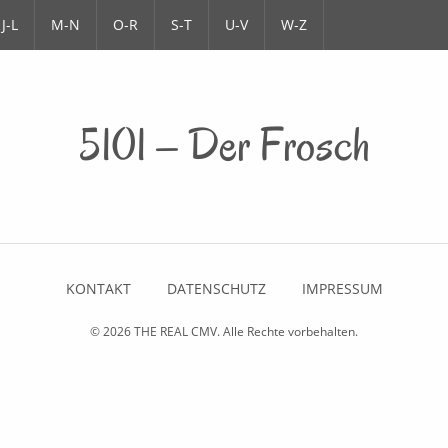
J-L
M-N
O-R
S-T
U-V
W-Z
5101 – Der Frosch
KONTAKT
DATENSCHUTZ
IMPRESSUM
© 2026
THE REAL CMV
. Alle Rechte vorbehalten.