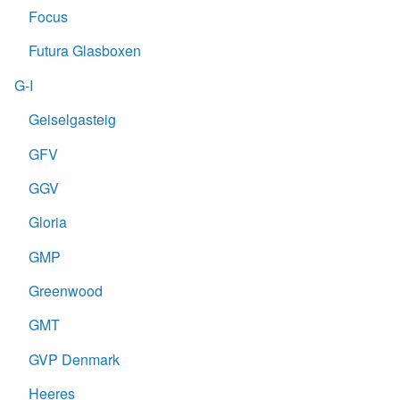
Focus
Futura Glasboxen
G-I
Geiselgasteig
GFV
GGV
Gloria
GMP
Greenwood
GMT
GVP Denmark
Heeres