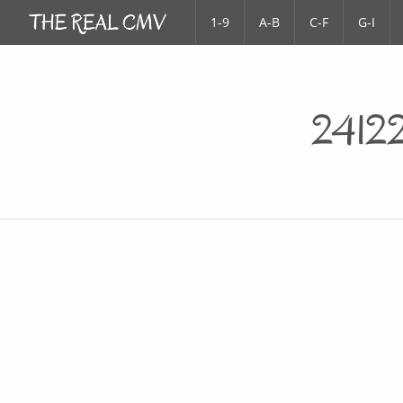
1-9
A-B
C-F
G-I
24122