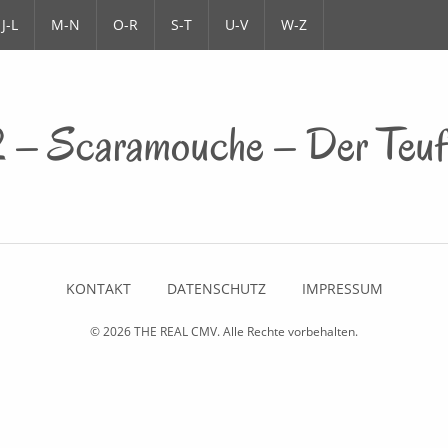
J-L
M-N
O-R
S-T
U-V
W-Z
 – Scaramouche – Der Teufe
KONTAKT
DATENSCHUTZ
IMPRESSUM
© 2026
THE REAL CMV
. Alle Rechte vorbehalten.