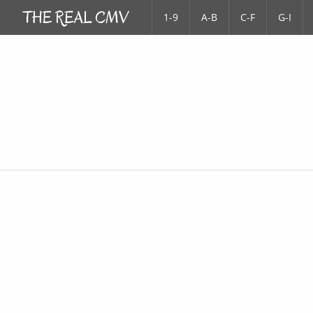
1-9
A-B
C-F
G-I