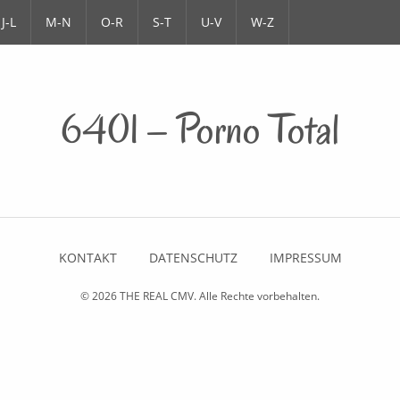
J-L
M-N
O-R
S-T
U-V
W-Z
6401 – Porno Total
KONTAKT
DATENSCHUTZ
IMPRESSUM
© 2026
THE REAL CMV
. Alle Rechte vorbehalten.