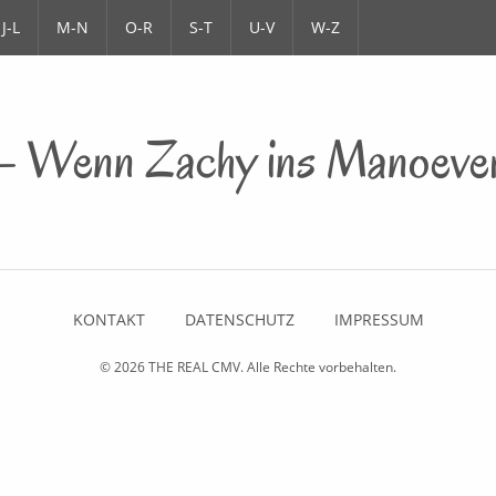
J-L
M-N
O-R
S-T
U-V
W-Z
– Wenn Zachy ins Manoever
KONTAKT
DATENSCHUTZ
IMPRESSUM
© 2026
THE REAL CMV
. Alle Rechte vorbehalten.