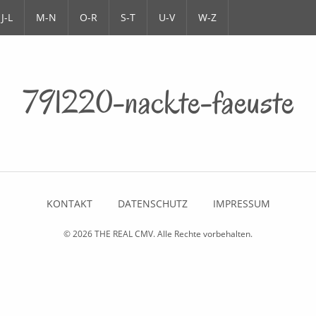
J-L
M-N
O-R
S-T
U-V
W-Z
791220-nackte-faeuste
KONTAKT
DATENSCHUTZ
IMPRESSUM
© 2026
THE REAL CMV
. Alle Rechte vorbehalten.