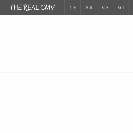
1-9
A-B
C-F
G-I