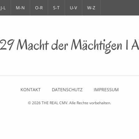
J-L
M-N
O-R
S-T
U-V
W-Z
29 Macht der Mächtigen 1 
KONTAKT
DATENSCHUTZ
IMPRESSUM
© 2026
THE REAL CMV
. Alle Rechte vorbehalten.