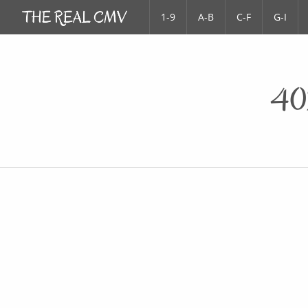
1-9
A-B
C-F
G-I
40